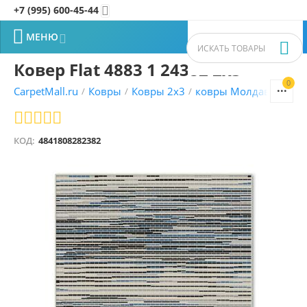
+7 (995) 600-45-44


МЕНЮ


Ковер Flat 4883 1 24382 2x3
0


CarpetMall.ru
Ковры
Ковры 2x3
ковры Молдавские
/
/
/
/
КОД:
4841808282382