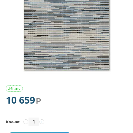
6 шт.

10 659
Р
−
+
Кол-во: