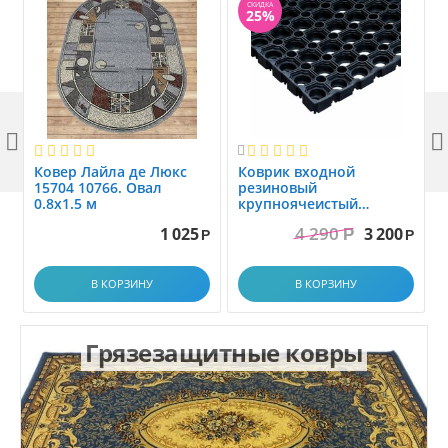
СКИДКА
25%



Ковер Лайла де Люкс
Коврик вxодной
15704 10766. Овал
резиновый
0.8x1.5 м
крупноячеистый
грязезащитный. размер
4 290
1 025
3 200
Р
1.0x1.5 м
Р
Р
В КОРЗИНУ
В КОРЗИНУ
Грязезащитные ковры