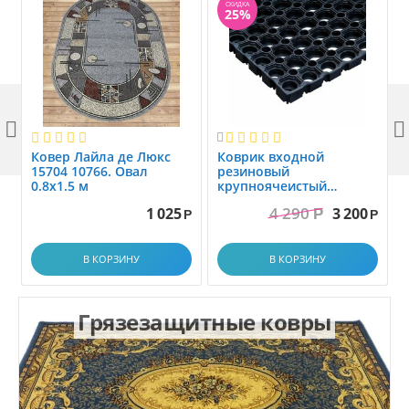
СКИДКА
25%



Ковер Лайла де Люкс
Коврик вxодной
15704 10766. Овал
резиновый
0.8x1.5 м
крупноячеистый
грязезащитный. размер
4 290
1 025
3 200
Р
1.0x1.5 м
Р
Р
В КОРЗИНУ
В КОРЗИНУ
Грязезащитные ковры