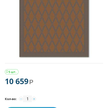
5 шт.

10 659
Р
−
+
Кол-во: