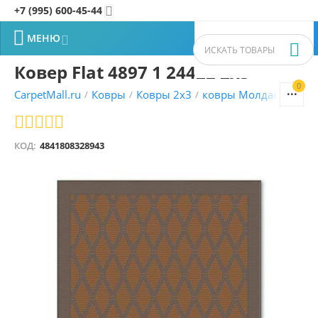
+7 (995) 600-45-44


МЕНЮ


Ковер Flat 4897 1 24422 2x3
0


CarpetMall.ru
Ковры
Ковры 2x3
ковры Молдавские
/
/
/
/
КОД:
4841808328943