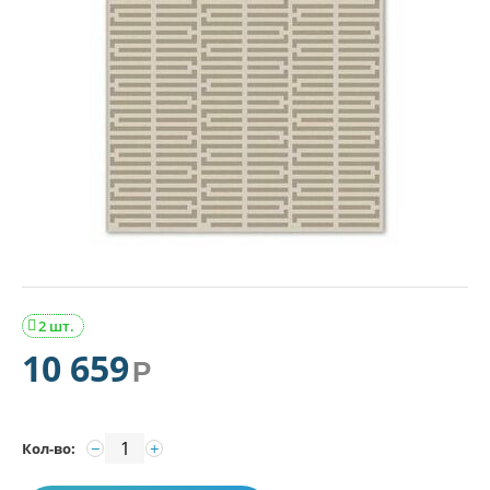
2 шт.

10 659
Р
−
+
Кол-во: