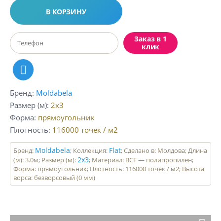
В КОРЗИНУ
Заказ в 1
клик
Бренд
Moldabela
Размер (м)
2x3
Форма
прямоугольник
Плотность
116000
точек / м2
Moldabela
Flat
Бренд:
; Коллекция:
; Сделано в: Молдова; Длина
2x3
(м): 3.0м; Размер (м):
; Материал: BCF — полипропилен;
Форма: прямоугольник; Плотность: 116000 точек / м2; Высота
ворса: безворсовый (0 мм)