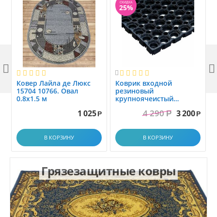
СКИДКА
25%



Ковер Лайла де Люкс
Коврик вxодной
15704 10766. Овал
резиновый
0.8x1.5 м
крупноячеистый
грязезащитный. размер
4 290
1 025
3 200
Р
1.0x1.5 м
Р
Р
В КОРЗИНУ
В КОРЗИНУ
Грязезащитные ковры