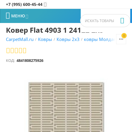
+7 (995) 600-45-44


МЕНЮ


Ковер Flat 4903 1 24122 2x3
0


CarpetMall.ru
Ковры
Ковры 2x3
ковры Молдавские
/
/
/
/
КОД:
4841808275926