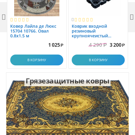



Ковер Лайла де Люкс
Коврик вxодной
15704 10766. Овал
резиновый
0.8x1.5 м
крупноячеистый
грязезащитный. размер
4 290
1 025
3 200
Р
1.0x1.5 м
Р
Р
В КОРЗИНУ
В КОРЗИНУ
Грязезащитные ковры