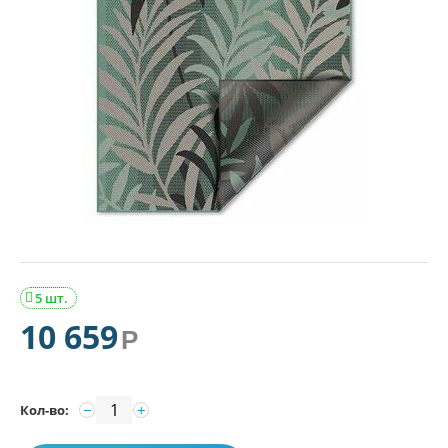
5 шт.

10 659
Р
−
+
Кол-во: