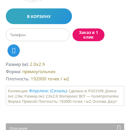
В КОРЗИНУ
Заказ в 1
клик
Размер (м)
2.0x2.9
Форма
прямоугольник
Плотность
192000
точек / м2
Флурлюкс (Сизаль)
Коллекция:
; Сделано в: РОССИЯ; Длина
(м): 2,9м; Размер (м): 2,0х2,9; Материал: BCF — полипропилен;
Форма: Прямой; Плотность: 192000 точек / м2; Основа: Джут
Описание