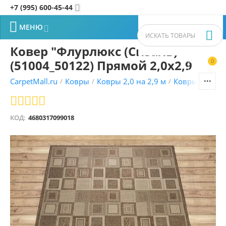
+7 (995) 600-45-44


МЕНЮ


Ковер "Флурлюкс (Сизаль)"
(51004_50122) Прямой 2,0х2,9
0


CarpetMall.ru
Ковры
Ковры 2,0 на 2,9 м
Ковры Флурлю
/
/
/
КОД:
4680317099018