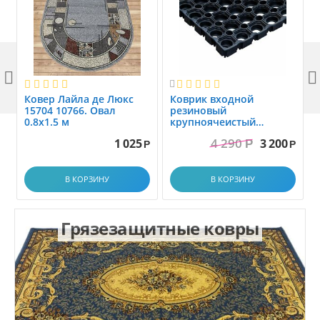



Ковер Лайла де Люкс
Коврик вxодной
15704 10766. Овал
резиновый
0.8x1.5 м
крупноячеистый
грязезащитный. размер
4 290
1 025
3 200
Р
1.0x1.5 м
Р
Р
В КОРЗИНУ
В КОРЗИНУ
Грязезащитные ковры