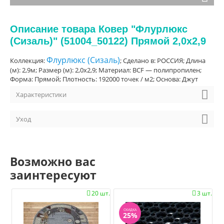
Описание товара Ковер "Флурлюкс
(Сизаль)" (51004_50122) Прямой 2,0х2,9
Флурлюкс (Сизаль)
Коллекция:
; Сделано в: РОССИЯ; Длина
(м): 2,9м; Размер (м): 2,0х2,9; Материал: BCF — полипропилен;
Форма: Прямой; Плотность: 192000 точек / м2; Основа: Джут
Характеристики
Уход
Возможно вас
заинтересуют
20 шт.
3 шт.


СКИДКА
25%