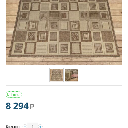
1 шт.

8 294
Р
−
+
Кол-во: