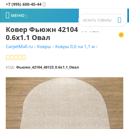
+7 (995) 600-45-44


МЕНЮ


Ковер Фьюжн 42104 48123
0.6x1.1 Овал
0


CarpetMall.ru
Ковры
Ковры 0,6 на 1,1 м
/
/
/
КОД:
Фьюжн_42104_48123_0.6x1.1_Овал