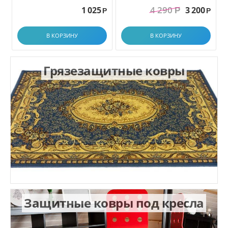
грязезащитный. размер
4 290
1 025
3 200
Р
1.0x1.5 м
Р
Р
В КОРЗИНУ
В КОРЗИНУ
Грязезащитные ковры
Защитные ковры под кресла