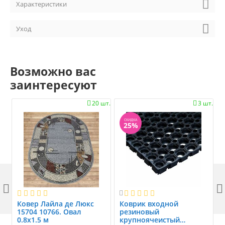
Характеристики
Уход
Возможно вас
заинтересуют
20 шт.
3 шт.


СКИДКА
25%



Ковер Лайла де Люкс
Коврик вxодной
15704 10766. Овал
резиновый
0.8x1.5 м
крупноячеистый