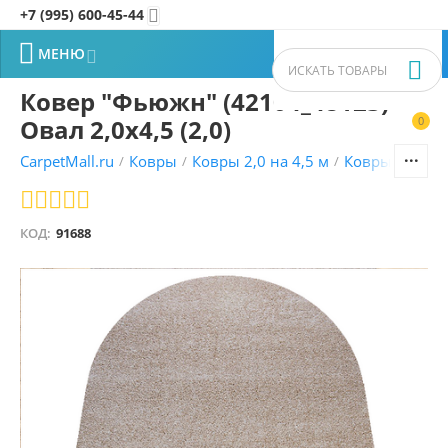
+7 (995) 600-45-44


МЕНЮ


Ковер "Фьюжн" (42104_48123)
Овал 2,0х4,5 (2,0)
0


CarpetMall.ru
Ковры
Ковры 2,0 на 4,5 м
Ковры Фьюж
/
/
/
КОД:
91688