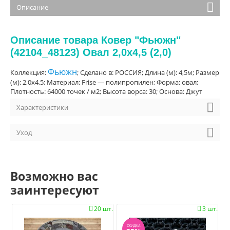
Описание
Описание товара Ковер "Фьюжн"
(42104_48123) Овал 2,0х4,5 (2,0)
Фьюжн
Коллекция:
; Сделано в: РОССИЯ; Длина (м): 4,5м; Размер
(м): 2,0х4,5; Материал: Frise — полипропилен; Форма: овал;
Плотность: 64000 точек / м2; Высота ворса: 30; Основа: Джут
Характеристики
Уход
Возможно вас
заинтересуют
20 шт.
3 шт.


СКИДКА