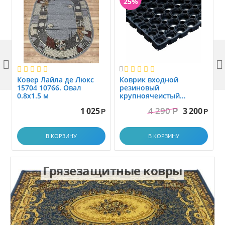
25%



Ковер Лайла де Люкс
Коврик вxодной
15704 10766. Овал
резиновый
0.8x1.5 м
крупноячеистый
грязезащитный. размер
4 290
1 025
3 200
Р
1.0x1.5 м
Р
Р
В КОРЗИНУ
В КОРЗИНУ
Грязезащитные ковры