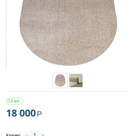
2 шт.

18 000
Р
−
+
Кол-во: