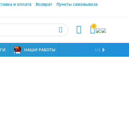
ставка и оплата
Возврат
Пункты самовывоза
0



УГИ
НАШИ РАБОТЫ
ОТЗЫВЫ
НАМ ДОВЕРЯЮТ
1/2