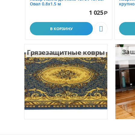
Овал 0.8x1.5 м
крупно
размер 
1 025
Р

В КОРЗИНУ
Грязезащитные ковры
Защ