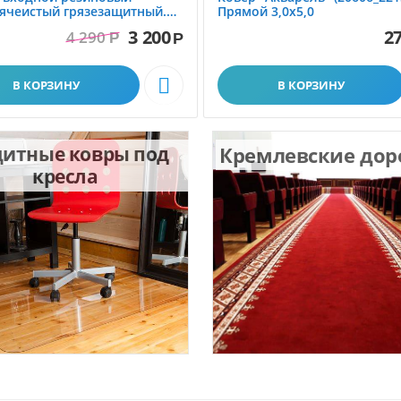
ячеистый грязезащитный.
Прямой 3,0х5,0
1.0x1.5 м
3 200
27
4 290
Р
Р

В КОРЗИНУ
В КОРЗИНУ
итные ковры под
Кремлевские до
кресла