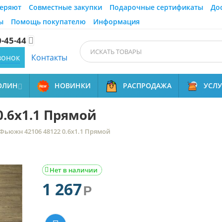
еряют
Совместные закупки
Подарочные сертификаты
До
ы
Помощь покупателю
Информация
0-45-44

вонок
Контакты
ОЛИН
НОВИНКИ
РАСПРОДАЖА
УСЛ

0.6x1.1 Прямой
Фьюжн 42106 48122 0.6x1.1 Прямой
Нет в наличии

1 267
Р