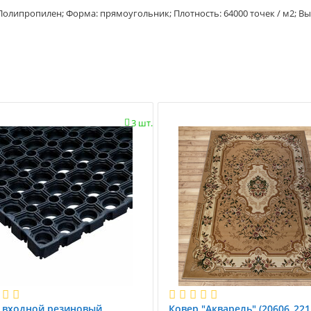
 Полипропилен; Форма: прямоугольник; Плотность: 64000 точек / м2; В
3 шт.

 вxодной резиновый
Ковер "Акварель" (20606_221