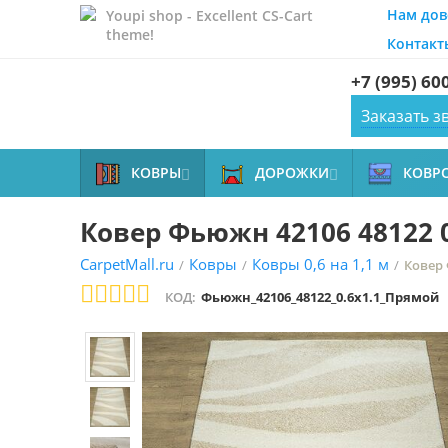
Нам дов
Youpi shop - Excellent CS-Cart
theme!
Контакт
+7 (995) 60
Заказать з
КОВРЫ
ДОРОЖКИ
КОВР


Ковер Фьюжн 42106 48122 
CarpetMall.ru
Ковры
Ковры 0,6 на 1,1 м
/
/
/
Ковер 
КОД:
Фьюжн_42106_48122_0.6x1.1_Прямой