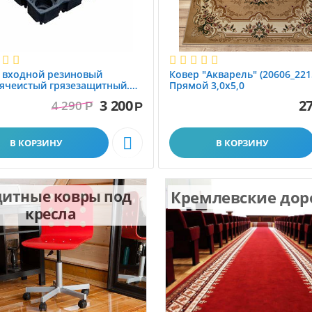
 вxодной резиновый
Ковер "Акварель" (20606_221
ячеистый грязезащитный.
Прямой 3,0х5,0
1.0x1.5 м
3 200
27
4 290
Р
Р

В КОРЗИНУ
В КОРЗИНУ
итные ковры под
Кремлевские до
кресла