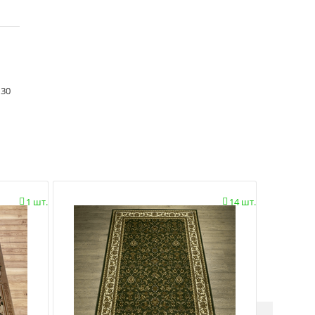
 30
1 шт.
14 шт.

