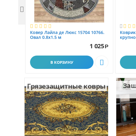


Ковер Лайла де Люкс 15704 10766.
Коврик
Овал 0.8x1.5 м
крупно
размер 
1 025
Р

В КОРЗИНУ
Грязезащитные ковры
Защ