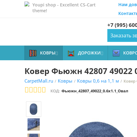
Нам дов
Youpi shop - Excellent CS-Cart
theme!
Контакт
+7 (995) 60
Заказать з
КОВРЫ
ДОРОЖКИ
КОВР


Ковер Фьюжн 42807 49022 0
CarpetMall.ru
Ковры
Ковры 0,6 на 1,1 м
/
/
/
Ковер 
КОД:
Фьюжн_42807_49022_0.6x1.1_Овал