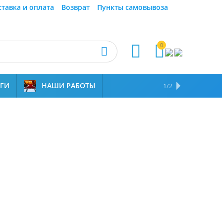
ставка и оплата
Возврат
Пункты самовывоза
0



УГИ
НАШИ РАБОТЫ
ОТЗЫВЫ
НАМ ДОВЕРЯЮТ
1/2