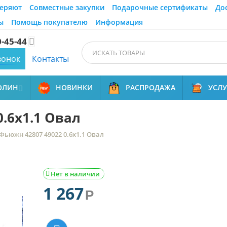
еряют
Совместные закупки
Подарочные сертификаты
До
ы
Помощь покупателю
Информация
0-45-44

вонок
Контакты
ОЛИН
НОВИНКИ
РАСПРОДАЖА
УСЛ

.6x1.1 Овал
Фьюжн 42807 49022 0.6x1.1 Овал
Нет в наличии

1 267
Р