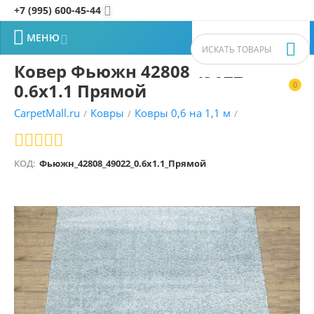
+7 (995) 600-45-44


МЕНЮ


Ковер Фьюжн 42808 49022
0.6x1.1 Прямой
0


CarpetMall.ru
Ковры
Ковры 0,6 на 1,1 м
/
/
/
КОД:
Фьюжн_42808_49022_0.6x1.1_Прямой