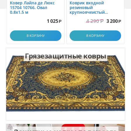
Ковер Лайла де Люкс
Коврик вxодной
15704 10766. Овал
резиновый
0.8x1.5 м
крупноячеистый
грязезащитный. размер
4 290
1 025
3 200
Р
1.0x1.5 м
Р
Р
В КОРЗИНУ
В КОРЗИНУ
Грязезащитные ковры