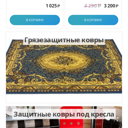
грязезащитный. размер
4 290
1 025
3 200
Р
1.0x1.5 м
Р
Р
В КОРЗИНУ
В КОРЗИНУ
Грязезащитные ковры
Защитные ковры под кресла