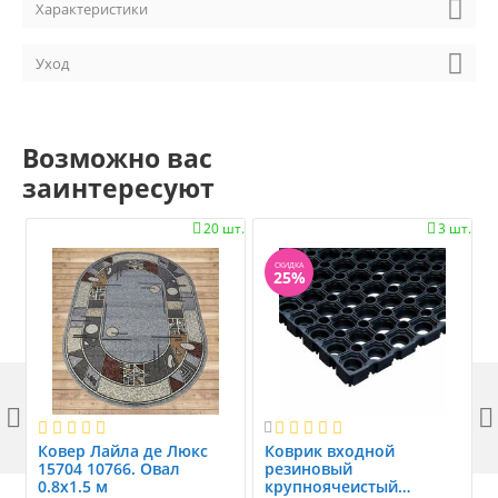
Характеристики
Уход
Возможно вас
заинтересуют
20 шт.
3 шт.


СКИДКА
25%



Ковер Лайла де Люкс
Коврик вxодной
15704 10766. Овал
резиновый
0.8x1.5 м
крупноячеистый