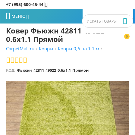
+7 (995) 600-45-44


МЕНЮ


Ковер Фьюжн 42811 49022
0.6x1.1 Прямой
0


CarpetMall.ru
Ковры
Ковры 0,6 на 1,1 м
/
/
/
КОД:
Фьюжн_42811_49022_0.6x1.1_Прямой