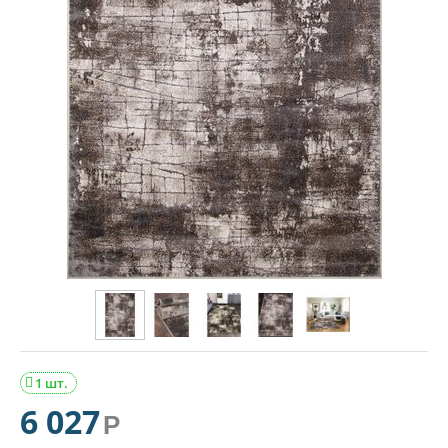
1 шт.

6 027
Р