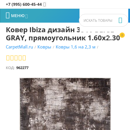
+7 (995) 600-45-44


МЕНЮ


Ковер Ibiza дизайн 3516 BEIGE-
GRAY, прямоугольник 1.60x2.30
0


CarpetMall.ru
Ковры
Ковры 1,6 на 2,3 м
/
/
/
КОД:
962277