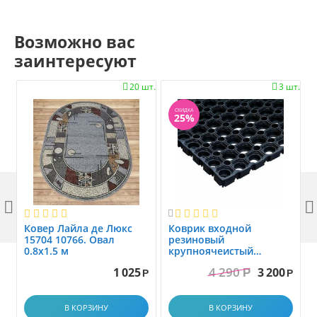
Возможно вас
заинтересуют
20 шт.
3 шт.


СКИДКА
25%



Ковер Лайла де Люкс
Коврик вxодной
15704 10766. Овал
резиновый
0.8x1.5 м
крупноячеистый
грязезащитный. размер
4 290
1 025
3 200
Р
1.0x1.5 м
Р
Р
В КОРЗИНУ
В КОРЗИНУ