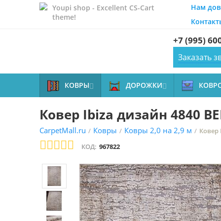
Нам дов
Youpi shop - Excellent CS-Cart
theme!
Контакт
+7 (995) 60
Заказать з
КОВРЫ
ДОРОЖКИ
КОВР


Ковер Ibiza дизайн 4840 B
CarpetMall.ru
Ковры
Ковры 2,0 на 2,9 м
/
/
/
Ковер 
КОД:
967822