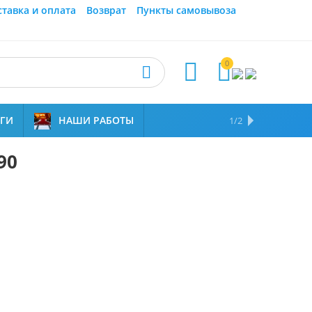
ставка и оплата
Возврат
Пункты самовывоза
0



УГИ
НАШИ РАБОТЫ
ОТЗЫВЫ
НАМ ДОВЕРЯЮТ
1/2
90