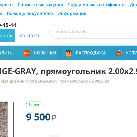
еряют
Совместные закупки
Подарочные сертификаты
До
ы
Помощь покупателю
Информация
0-45-44

вонок
Контакты
ОЛИН
НОВИНКИ
РАСПРОДАЖА
УСЛ

EIGE-GRAY, прямоугольник 2.00x2.
Ibiza дизайн 4840 BEIGE-GRAY, прямоугольник 2.00x2.90
1 шт.

9 500
Р