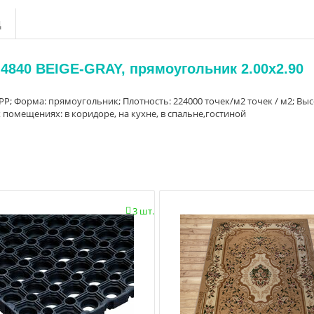
д
 4840 BEIGE-GRAY, прямоугольник 2.00x2.90
% PP; Форма: прямоугольник; Плотность: 224000 точек/м2 точек / м2; Вы
х помещениях: в коридоре, на кухне, в спальне,гостиной
3 шт.
