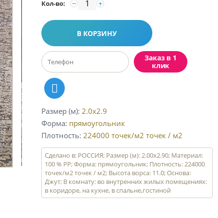
−
+
Кол-во:
В КОРЗИНУ
Заказ в 1
клик
Размер (м)
2.0x2.9
Форма
прямоугольник
Плотность
224000 точек/м2
точек / м2
Сделано в: РОССИЯ; Размер (м): 2.00x2.90; Материал:
100 % PP; Форма: прямоугольник; Плотность: 224000
точек/м2 точек / м2; Высота ворса: 11.0; Основа:
Джут; В комнату: во внутренних жилых помещениях:
в коридоре, на кухне, в спальне,гостиной