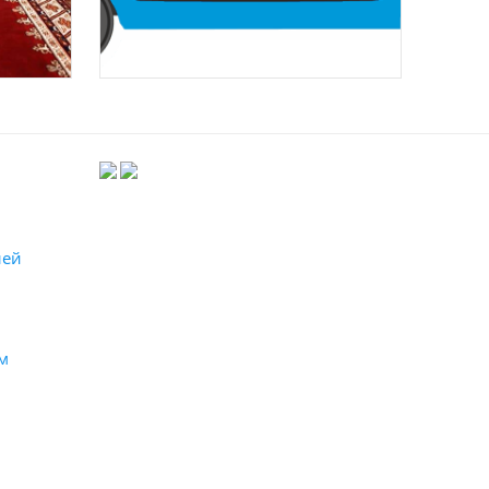
лей
м