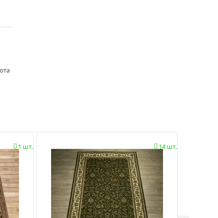
сота
1 шт.
14 шт.

