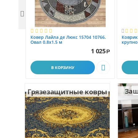


Ковер Лайла де Люкс 15704 10766.
Коврик
Овал 0.8x1.5 м
крупно
размер 
1 025
Р

В КОРЗИНУ
Грязезащитные ковры
Защ