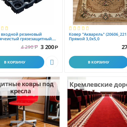
 вxодной резиновый
Ковер "Акварель" (20606_221
ячеистый грязезащитный.
Прямой 3,0х5,0
1.0x1.5 м
3 200
27
4 290
Р
Р

В КОРЗИНУ
В КОРЗИНУ
итные ковры под
Кремлевские до
кресла