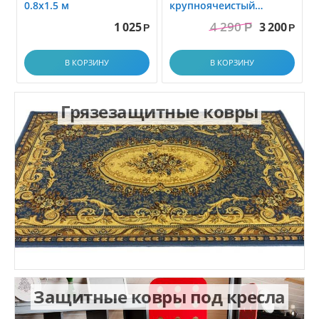
0.8x1.5 м
крупноячеистый
грязезащитный. размер
4 290
1 025
3 200
Р
1.0x1.5 м
Р
Р
В КОРЗИНУ
В КОРЗИНУ
Грязезащитные ковры
Защитные ковры под кресла