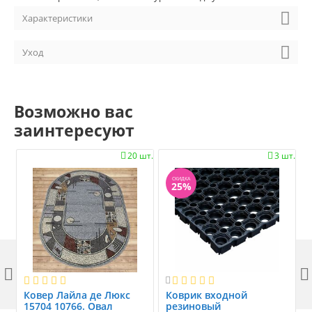
Характеристики
Уход
Возможно вас
заинтересуют
20 шт.
3 шт.


СКИДКА
25%



Ковер Лайла де Люкс
Коврик вxодной
15704 10766. Овал
резиновый