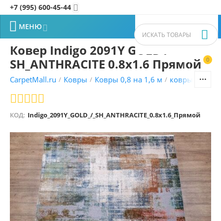
+7 (995) 600-45-44


МЕНЮ


Ковер Indigo 2091Y GOLD /
SH_ANTHRACITE 0.8x1.6 Прямой
0


CarpetMall.ru
Ковры
Ковры 0,8 на 1,6 м
ковры Турецк
/
/
/
КОД:
Indigo_2091Y_GOLD_/_SH_ANTHRACITE_0.8x1.6_Прямой