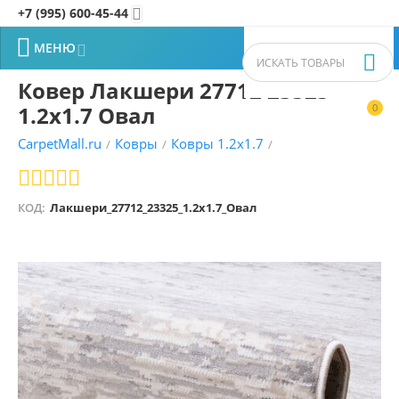
+7 (995) 600-45-44


МЕНЮ


Ковер Лакшери 27712 23325
1.2x1.7 Овал
0


CarpetMall.ru
Ковры
Ковры 1.2x1.7
/
/
/
КОД:
Лакшери_27712_23325_1.2x1.7_Овал