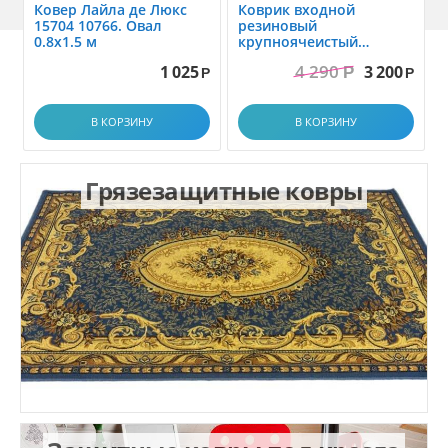
Ковер Лайла де Люкс
Коврик вxодной
15704 10766. Овал
резиновый
0.8x1.5 м
крупноячеистый
грязезащитный. размер
4 290
1 025
3 200
Р
1.0x1.5 м
Р
Р
В КОРЗИНУ
В КОРЗИНУ
Грязезащитные ковры