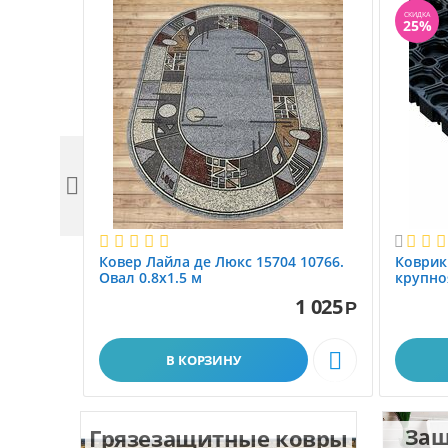
СКИДКА
25%


Ковер Лайла де Люкс 15704 10766.
Коврик
Овал 0.8x1.5 м
крупно
размер 
1 025
Р

В КОРЗИНУ
Грязезащитные ковры
Защ