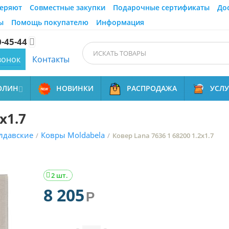
еряют
Совместные закупки
Подарочные сертификаты
До
ы
Помощь покупателю
Информация
0-45-44

вонок
Контакты
ОЛИН
НОВИНКИ
РАСПРОДАЖА
УСЛ

x1.7
лдавские
Ковры Moldabela
/
/
Ковер Lana 7636 1 68200 1.2x1.7
2 шт.

8 205
Р