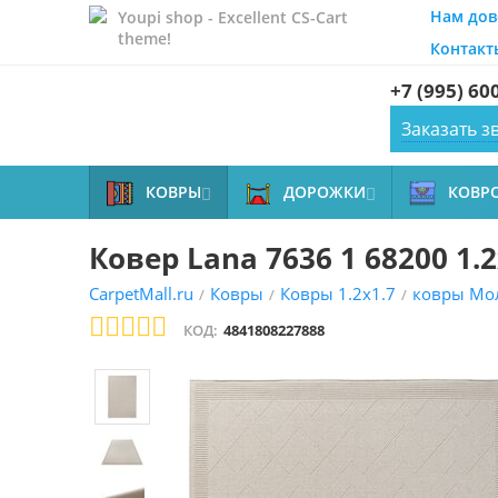
Нам дов
Youpi shop - Excellent CS-Cart
theme!
Контакт
+7 (995) 60
Заказать з
КОВРЫ
ДОРОЖКИ
КОВР


Ковер Lana 7636 1 68200 1.2
CarpetMall.ru
Ковры
Ковры 1.2x1.7
ковры Мо
/
/
/
КОД:
4841808227888