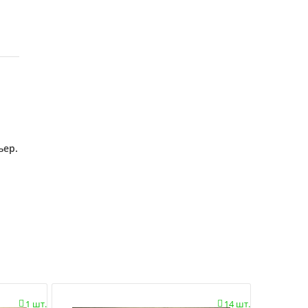
ьер.
1 шт.
14 шт.

