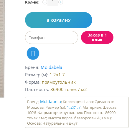
−
+
Кол-во:
В КОРЗИНУ
Заказ в 1
клик
Бренд
Moldabela
Размер (м)
1.2x1.7
Форма
прямоугольник
Плотность
86900
точек / м2
Moldabela
Бренд:
; Коллекция: Lana; Сделано в:
1.2x1.7
Молдова; Размер (м):
; Материал: Шерсть
100%; Форма: прямоугольник; Плотность: 86900
точек / м2; Высота ворса: безворсовый (0 мм);
Основа: Натуральный джут