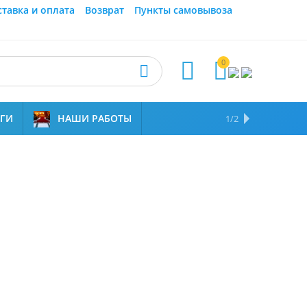
ставка и оплата
Возврат
Пункты самовывоза
0



УГИ
НАШИ РАБОТЫ
ОТЗЫВЫ
НАМ ДОВЕРЯЮТ
1/2