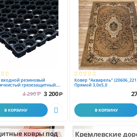
 вxодной резиновый
Ковер "Акварель" (20606_221
ячеистый грязезащитный.
Прямой 3,0х5,0
1.0x1.5 м
3 200
27
4 290
Р
Р

В КОРЗИНУ
В КОРЗИНУ
итные ковры под
Кремлевские до