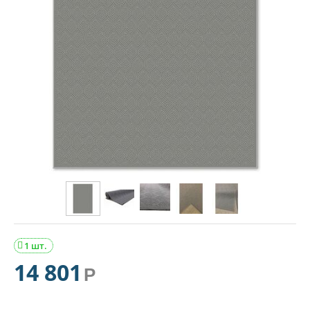
1 шт.

14 801
Р