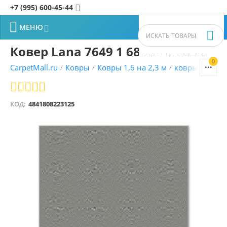
+7 (995) 600-45-44


МЕНЮ


Ковер Lana 7649 1 68400 1.6x2.3
0


CarpetMall.ru
Ковры
Ковры 1,6 на 2,3 м
ковры Молда
/
/
/
КОД:
4841808223125