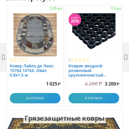
20 шт.
3 шт.


СКИДКА
25%



Ковер Лайла де Люкс
Коврик вxодной
15704 10766. Овал
резиновый
0.8x1.5 м
крупноячеистый
грязезащитный. размер
4 290
1 025
3 200
Р
1.0x1.5 м
Р
Р
В КОРЗИНУ
В КОРЗИНУ
Грязезащитные ковры