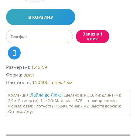
В КОРЗИНУ
Заказ в 1
клик
Размер (м)
1.4x2.9
Форма
овал
Плотность
150400
точек / м2
Лайла де Люкс
Коллекция:
; Сделано в: РОССИЯ; Длина (м):
2,9м; Размер (м): 1,4х2,9; Материал: BCF — полипропилен;
Форма: овал; Плотность: 150400 точек / м2; Высота ворса: 8;
Основа: Джут