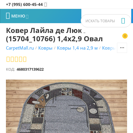
+7 (995) 600-45-44


МЕНЮ


Ковер Лайла де Люкс
(15704_10766) 1,4х2,9 Овал
0


CarpetMall.ru
Ковры
Ковры 1,4 на 2,9 м
Ковры Лайла 
/
/
/
КОД:
4680317139622