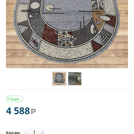
3 шт.

4 588
Р
−
+
Кол-во: