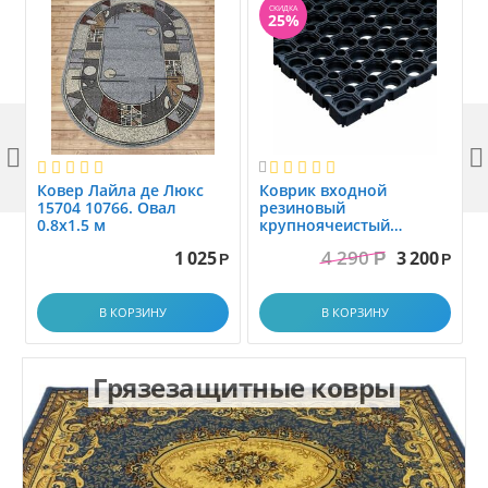
СКИДКА
25%



Ковер Лайла де Люкс
Коврик вxодной
15704 10766. Овал
резиновый
0.8x1.5 м
крупноячеистый
грязезащитный. размер
4 290
1 025
3 200
Р
1.0x1.5 м
Р
Р
В КОРЗИНУ
В КОРЗИНУ
Грязезащитные ковры