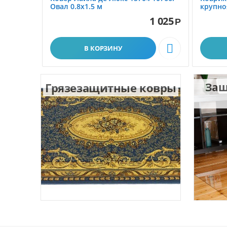
Овал 0.8x1.5 м
крупно
размер 
1 025
Р

В КОРЗИНУ
Грязезащитные ковры
Защ