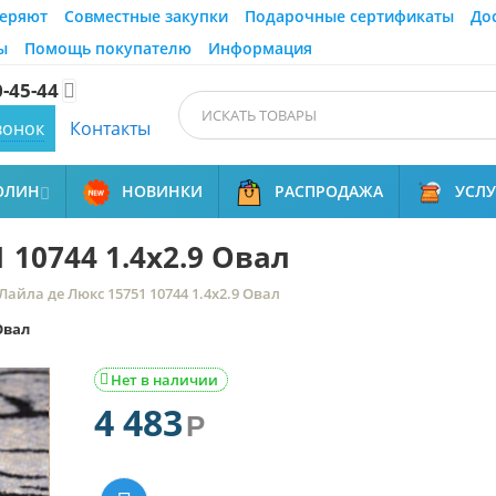
еряют
Совместные закупки
Подарочные сертификаты
До
ы
Помощь покупателю
Информация
0-45-44

вонок
Контакты
ОЛИН
НОВИНКИ
РАСПРОДАЖА
УСЛ

 10744 1.4x2.9 Овал
Лайла де Люкс 15751 10744 1.4x2.9 Овал
Овал
Нет в наличии

4 483
Р