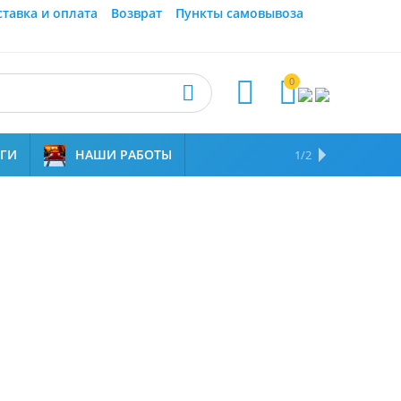
ставка и оплата
Возврат
Пункты самовывоза
0



УГИ
НАШИ РАБОТЫ
ОТЗЫВЫ
НАМ ДОВЕРЯЮТ
1/2