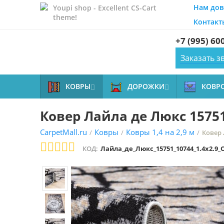
Нам дов
Youpi shop - Excellent CS-Cart
theme!
Контакт
+7 (995) 60
Заказать з
КОВРЫ
ДОРОЖКИ
КОВР


Ковер Лайла де Люкс 15751
CarpetMall.ru
Ковры
Ковры 1,4 на 2,9 м
/
/
/
Ковер 
КОД:
Лайла_де_Люкс_15751_10744_1.4x2.9_