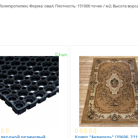
Полипропилен; Форма: овал; Плотность: 151000 точек / м2; Высота ворса
3 шт.

 вxодной резиновый
Ковер "Акварель" (20606_221