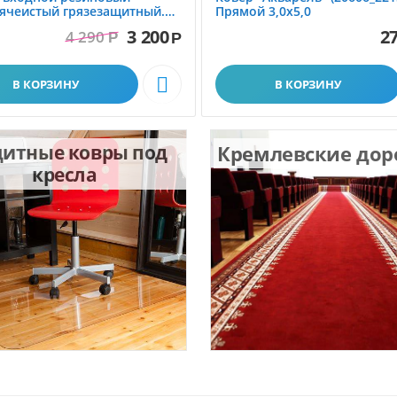
ячеистый грязезащитный.
Прямой 3,0х5,0
1.0x1.5 м
3 200
27
4 290
Р
Р

В КОРЗИНУ
В КОРЗИНУ
итные ковры под
Кремлевские до
кресла