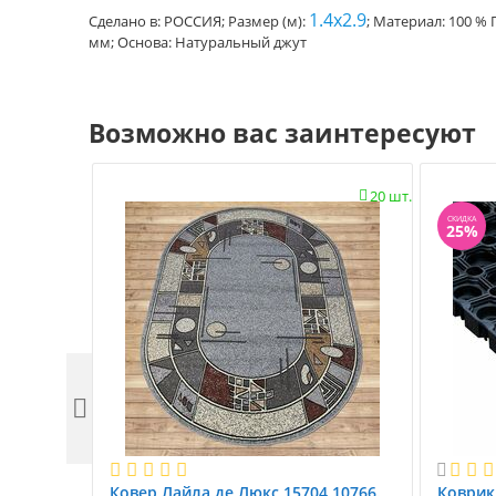
1.4x2.9
Сделано в: РОССИЯ; Размер (м):
; Материал: 100 % 
мм; Основа: Натуральный джут
Возможно вас заинтересуют
20 шт.

СКИДКА
25%


Ковер Лайла де Люкс 15704 10766.
Коврик