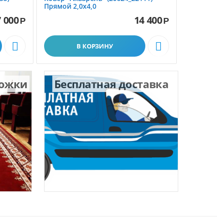
Прямой 2,0х4,0
1,5х2,3
 000
14 400
Р
Р


В КОРЗИНУ
рожки
Бесплатная доставка