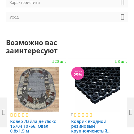
Характеристики
Уход
Возможно вас
заинтересуют
20 шт.
3 шт.


СКИДКА
25%



Ковер Лайла де Люкс
Коврик вxодной
15704 10766. Овал
резиновый
0.8x1.5 м
крупноячеистый