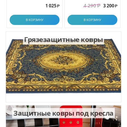
грязезащитный. размер
4 290
1 025
3 200
Р
1.0x1.5 м
Р
Р
В КОРЗИНУ
В КОРЗИНУ
Грязезащитные ковры
Защитные ковры под кресла