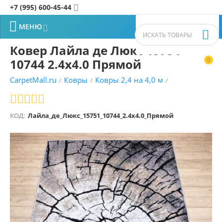
+7 (995) 600-45-44


МЕНЮ


Ковер Лайла де Люкс 15751
10744 2.4x4.0 Прямой
0


CarpetMall.ru
Ковры
Ковры 2,4 на 4,0 м
/
/
/
КОД:
Лайла_де_Люкс_15751_10744_2.4x4.0_Прямой