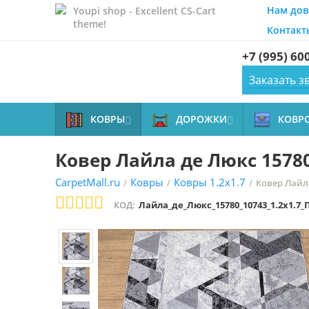
Нам дов
Youpi shop - Excellent CS-Cart
theme!
Контакт
+7 (995) 60
Заказать з
КОВРЫ
ДОРОЖКИ
КОВР


Ковер Лайла де Люкс 15780
CarpetMall.ru
Ковры
Ковры 1.2x1.7
/
/
/
Ковер Лайла
КОД:
Лайла_де_Люкс_15780_10743_1.2x1.7