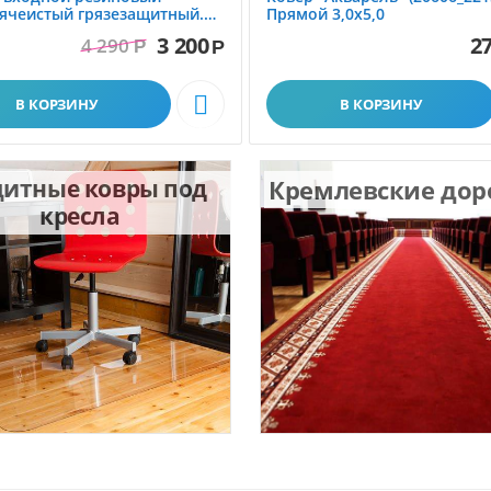
ячеистый грязезащитный.
Прямой 3,0х5,0
1.0x1.5 м
3 200
27
4 290
Р
Р

В КОРЗИНУ
В КОРЗИНУ
итные ковры под
Кремлевские до
кресла