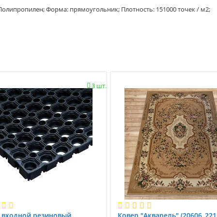
 Полипропилен; Форма: прямоугольник; Плотность: 151000 точек / м2;
3 шт.

 вxодной резиновый
Ковер "Акварель" (20606_221