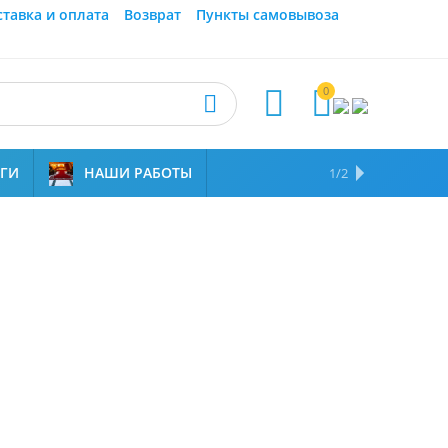
ставка и оплата
Возврат
Пункты самовывоза
0



УГИ
НАШИ РАБОТЫ
ОТЗЫВЫ
НАМ ДОВЕРЯЮТ
1/2