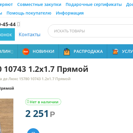
еряют
Совместные закупки
Подарочные сертификаты
До
ы
Помощь покупателю
Информация
0-45-44

вонок
Контакты
ОЛИН
НОВИНКИ
РАСПРОДАЖА
УСЛ

 10743 1.2x1.7 Прямой
 де Люкс 15780 10743 1.2x1.7 Прямой
_Прямой
Нет в наличии

2 251
Р