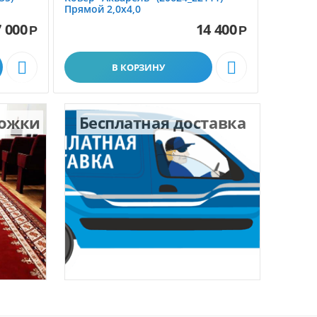
Прямой 2,0х4,0
1,5х2,3
 000
14 400
Р
Р


В КОРЗИНУ
рожки
Бесплатная доставка