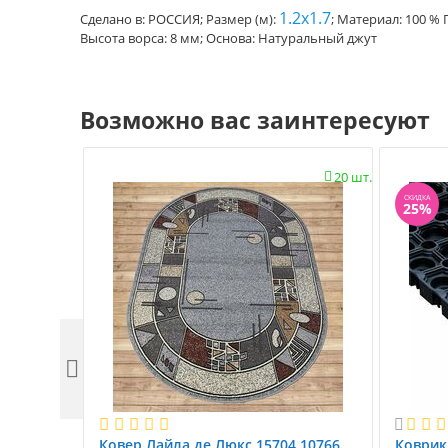
1.2x1.7
Сделано в: РОССИЯ; Размер (м):
; Материал: 100 %
Высота ворса: 8 мм; Основа: Натуральный джут
Возможно вас заинтересуют
20 шт.

СКИДКА
25%


Ковер Лайла де Люкс 15704 10766.
Коврик