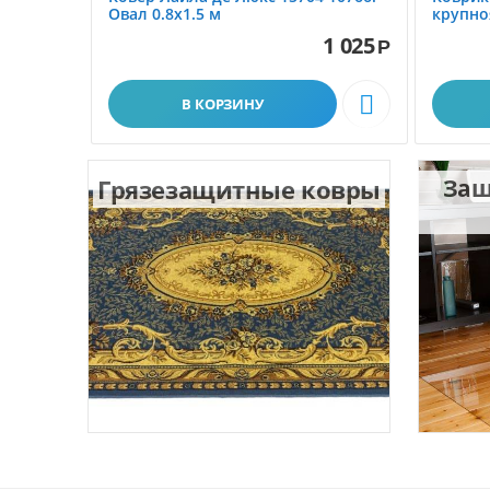
Овал 0.8x1.5 м
крупно
размер 
1 025
Р

В КОРЗИНУ
Грязезащитные ковры
Защ