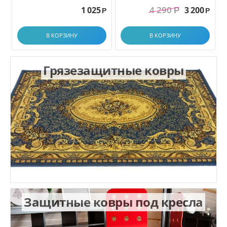
грязезащитный. размер
4 290
1 025
3 200
Р
1.0x1.5 м
Р
Р
В КОРЗИНУ
В КОРЗИНУ
Грязезащитные ковры
Защитные ковры под кресла