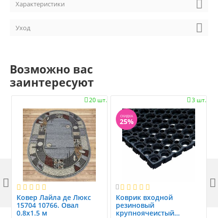
Характеристики
Уход
Возможно вас
заинтересуют
20 шт.
3 шт.


СКИДКА
25%



Ковер Лайла де Люкс
Коврик вxодной
15704 10766. Овал
резиновый
0.8x1.5 м
крупноячеистый