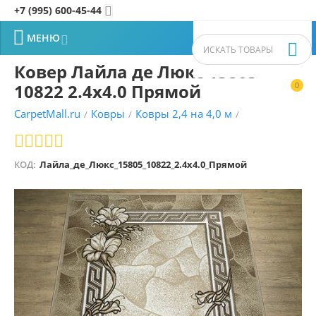
+7 (995) 600-45-44


МЕНЮ


Ковер Лайла де Люкс 15805
10822 2.4x4.0 Прямой
0


CarpetMall.ru
Ковры
Ковры 2,4 на 4,0 м
/
/
/
КОД:
Лайла_де_Люкс_15805_10822_2.4x4.0_Прямой