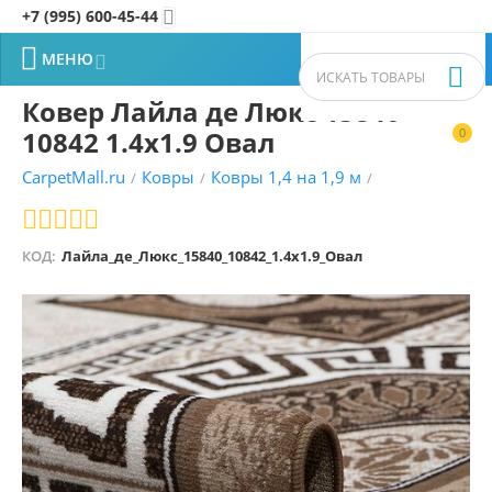
+7 (995) 600-45-44


МЕНЮ


Ковер Лайла де Люкс 15840
10842 1.4x1.9 Овал
0


CarpetMall.ru
Ковры
Ковры 1,4 на 1,9 м
/
/
/
КОД:
Лайла_де_Люкс_15840_10842_1.4x1.9_Овал