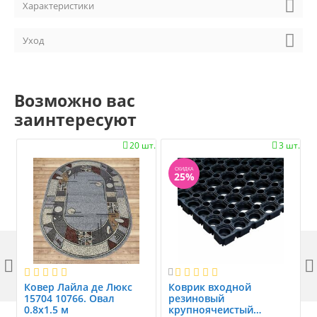
Характеристики
Уход
Возможно вас
заинтересуют
20 шт.
3 шт.


СКИДКА
25%



Ковер Лайла де Люкс
Коврик вxодной
15704 10766. Овал
резиновый
0.8x1.5 м
крупноячеистый