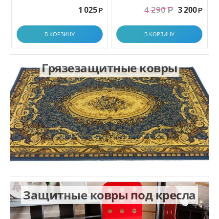
грязезащитный. размер
4 290
1 025
3 200
Р
1.0x1.5 м
Р
Р
В КОРЗИНУ
В КОРЗИНУ
Грязезащитные ковры
Защитные ковры под кресла