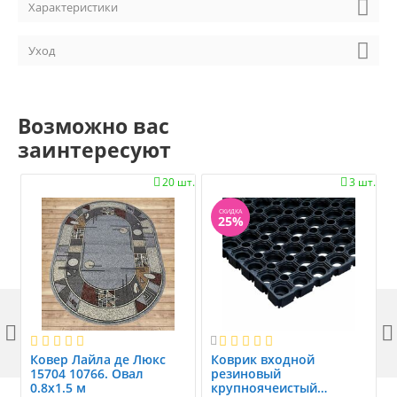
Характеристики
Уход
Возможно вас
заинтересуют
20 шт.
3 шт.


СКИДКА
25%



Ковер Лайла де Люкс
Коврик вxодной
15704 10766. Овал
резиновый
0.8x1.5 м
крупноячеистый