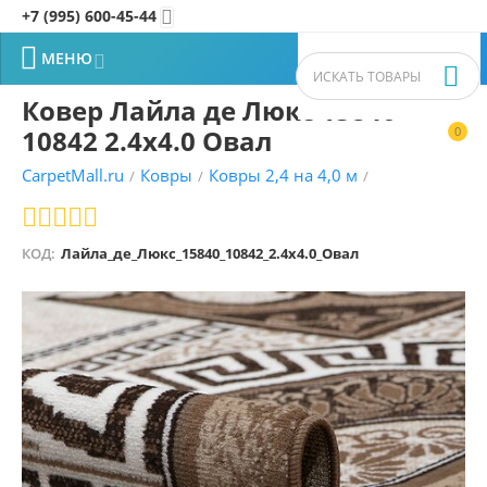
+7 (995) 600-45-44


МЕНЮ


Ковер Лайла де Люкс 15840
10842 2.4x4.0 Овал
0


CarpetMall.ru
Ковры
Ковры 2,4 на 4,0 м
/
/
/
КОД:
Лайла_де_Люкс_15840_10842_2.4x4.0_Овал