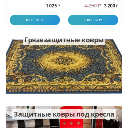
грязезащитный. размер
4 290
1 025
3 200
Р
1.0x1.5 м
Р
Р
В КОРЗИНУ
В КОРЗИНУ
Грязезащитные ковры
Защитные ковры под кресла