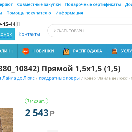
еряют
Совместные закупки
Подарочные сертификаты
До
ы
Помощь покупателю
Информация
0-45-44

вонок
Контакты
ОЛИН
НОВИНКИ
РАСПРОДАЖА
УСЛ

80_10842) Прямой 1,5х1,5 (1,5)
 Лайла де Люкс
квадратные ковры
/
/
Ковер "Лайла де Люкс" (1
1420 шт.

2 543
Р