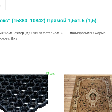
д
с" (15880_10842) Прямой 1,5х1,5 (1,5)
м): 1,5м; Размер (м): 1,5х1,5; Материал: BCF — полипропилен; Форма:
 Основа: Джут
3 шт.
