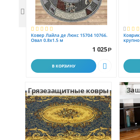


Ковер Лайла де Люкс 15704 10766.
Коврик
Овал 0.8x1.5 м
крупно
размер 
1 025
Р

В КОРЗИНУ
Грязезащитные ковры
Защ