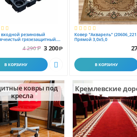
 вxодной резиновый
Ковер "Акварель" (20606_221
ячеистый грязезащитный.
Прямой 3,0х5,0
1.0x1.5 м
3 200
27
4 290
Р
Р

В КОРЗИНУ
В КОРЗИНУ
итные ковры под
Кремлевские до
кресла