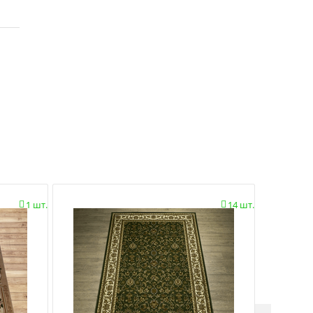
1 шт.
14 шт.

