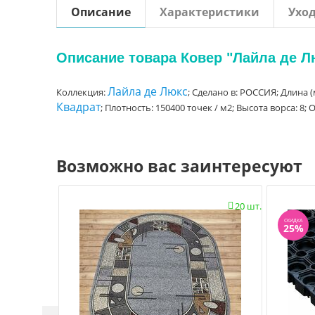
Описание
Характеристики
Ухо
Описание товара Ковер "Лайла де Люк
Лайла де Люкс
Коллекция:
; Сделано в: РОССИЯ; Длина (
Квадрат
; Плотность: 150400 точек / м2; Высота ворса: 8;
Возможно вас заинтересуют
20 шт.

СКИДКА
25%