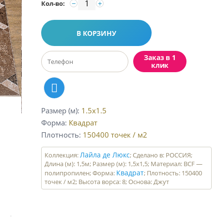
−
+
Кол-во:
В КОРЗИНУ
Заказ в 1
клик
Размер (м)
1.5x1.5
Форма
Квадрат
Плотность
150400
точек / м2
Лайла де Люкс
Коллекция:
; Сделано в: РОССИЯ;
Длина (м): 1,5м; Размер (м): 1,5х1,5; Материал: BCF —
Квадрат
полипропилен; Форма:
; Плотность: 150400
точек / м2; Высота ворса: 8; Основа: Джут