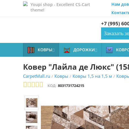
Нам дов
Youpi shop - Excellent CS-Cart
theme!
Контакт
+7 (995) 60
Заказать з
КОВРЫ
ДОРОЖКИ
КОВР


Ковер "Лайла де Люкс" (158
CarpetMall.ru
Ковры
Ковры 1,5 на 1,5 м
Ковры
/
/
/
КОД:
8031731724215