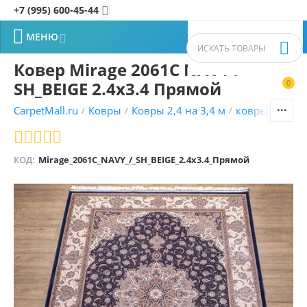
+7 (995) 600-45-44


МЕНЮ


Ковер Mirage 2061C NAVY /
SH_BEIGE 2.4x3.4 Прямой
0


CarpetMall.ru
Ковры
Ковры 2,4 на 3,4 м
ковры Турецк
/
/
/
КОД:
Mirage_2061C_NAVY_/_SH_BEIGE_2.4x3.4_Прямой