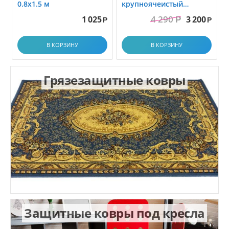
0.8x1.5 м
крупноячеистый
грязезащитный. размер
4 290
1 025
3 200
Р
1.0x1.5 м
Р
Р
В КОРЗИНУ
В КОРЗИНУ
Грязезащитные ковры
Защитные ковры под кресла