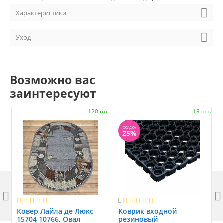
Характеристики
Уход
Возможно вас
заинтересуют
20 шт.
3 шт.


СКИДКА
25%



Ковер Лайла де Люкс
Коврик вxодной
15704 10766. Овал
резиновый