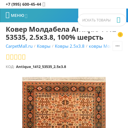
+7 (995) 600-45-44


МЕНЮ


Ковер Молдабела Antique 1412
53535, 2.5x3.8, 100% шерсть
0


CarpetMall.ru
Ковры
Ковры 2.5x3.8
ковры Молдавски
/
/
/
КОД:
Antique_1412_53535_2.5x3.8