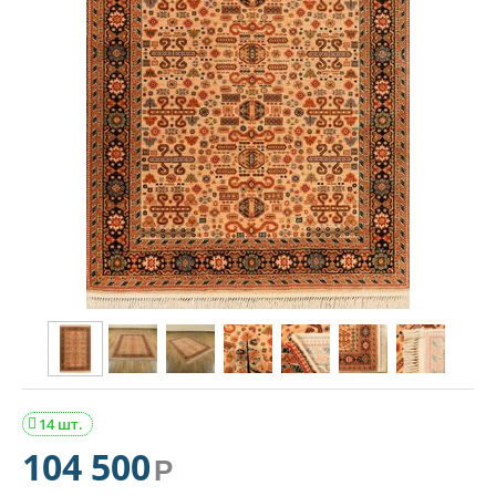
14 шт.

104 500
Р