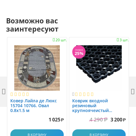
Возможно вас
заинтересуют
20 шт.
3 шт.


СКИДКА
25%



Ковер Лайла де Люкс
Коврик вxодной
15704 10766. Овал
резиновый
0.8x1.5 м
крупноячеистый
грязезащитный. размер
4 290
1 025
3 200
Р
1.0x1.5 м
Р
Р
В КОРЗИНУ
В КОРЗИНУ