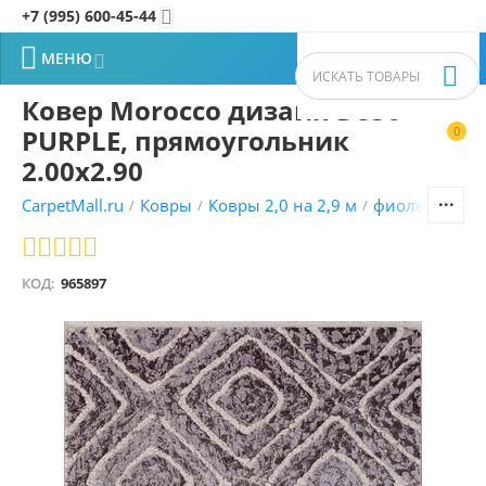
+7 (995) 600-45-44


МЕНЮ


Ковер Morocco дизайн D856
PURPLE, прямоугольник
0


2.00x2.90
CarpetMall.ru
Ковры
Ковры 2,0 на 2,9 м
фиолетовый 
/
/
/
КОД:
965897