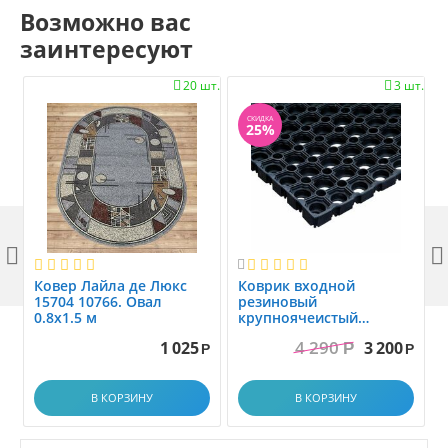
Возможно вас
заинтересуют
20 шт.
3 шт.


СКИДКА
25%



Ковер Лайла де Люкс
Коврик вxодной
15704 10766. Овал
резиновый
0.8x1.5 м
крупноячеистый
грязезащитный. размер
4 290
1 025
3 200
Р
1.0x1.5 м
Р
Р
В КОРЗИНУ
В КОРЗИНУ