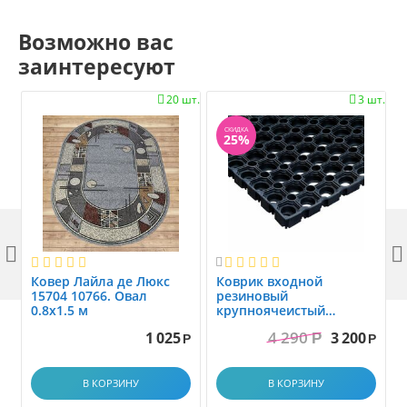
Возможно вас
заинтересуют
20 шт.
3 шт.


СКИДКА
25%



Ковер Лайла де Люкс
Коврик вxодной
15704 10766. Овал
резиновый
0.8x1.5 м
крупноячеистый
грязезащитный. размер
4 290
1 025
3 200
Р
1.0x1.5 м
Р
Р
В КОРЗИНУ
В КОРЗИНУ