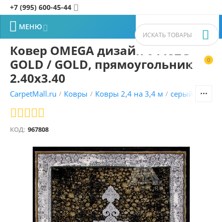
+7 (995) 600-45-44


МЕНЮ


Ковер OMEGA дизайн 04482G
GOLD / GOLD, прямоугольник
0


2.40x3.40
CarpetMall.ru
Ковры
Ковры 2,4 на 3,4 м
серый ковры
/
/
/
КОД:
967808