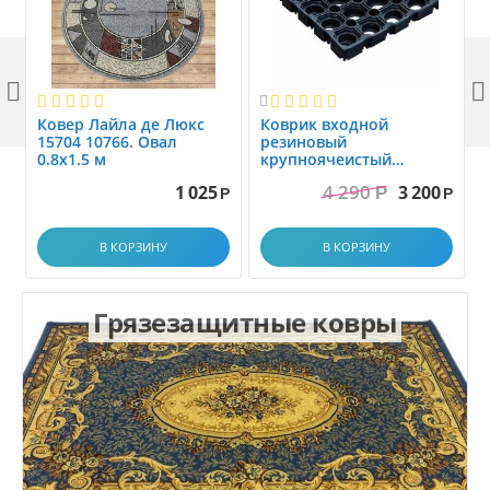



Ковер Лайла де Люкс
Коврик вxодной
15704 10766. Овал
резиновый
0.8x1.5 м
крупноячеистый
грязезащитный. размер
4 290
1 025
3 200
Р
1.0x1.5 м
Р
Р
В КОРЗИНУ
В КОРЗИНУ
Грязезащитные ковры