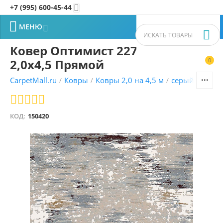
+7 (995) 600-45-44


МЕНЮ


Ковер Оптимист 22732 24346
2,0х4,5 Прямой
0


CarpetMall.ru
Ковры
Ковры 2,0 на 4,5 м
серый ковры
/
/
/
КОД:
150420