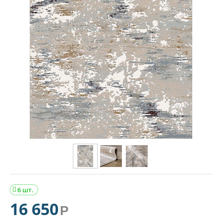
6 шт.

16 650
Р