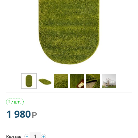
7 шт.

1 980
Р
−
+
Кол-во: