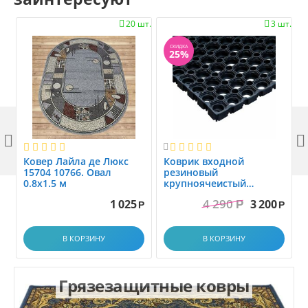
20 шт.
3 шт.


СКИДКА
25%



Ковер Лайла де Люкс
Коврик вxодной
15704 10766. Овал
резиновый
0.8x1.5 м
крупноячеистый
грязезащитный. размер
4 290
1 025
3 200
Р
1.0x1.5 м
Р
Р
В КОРЗИНУ
В КОРЗИНУ
Грязезащитные ковры