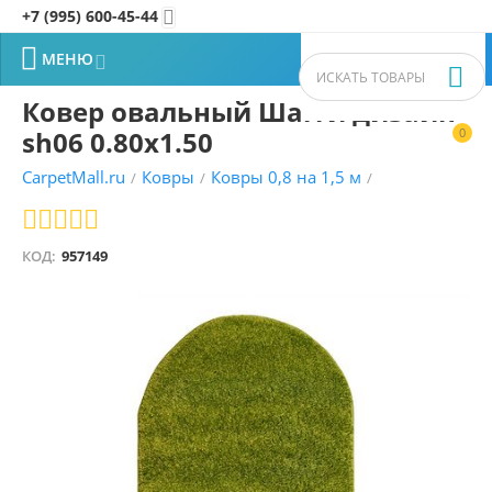
+7 (995) 600-45-44


МЕНЮ


Ковер овальный Шагги дизайн
sh06 0.80x1.50
0


CarpetMall.ru
Ковры
Ковры 0,8 на 1,5 м
/
/
/
КОД:
957149