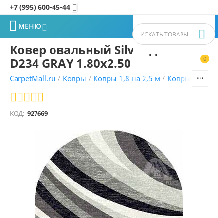
+7 (995) 600-45-44


МЕНЮ


Ковер овальный Silver дизайн
D234 GRAY 1.80x2.50
0


CarpetMall.ru
Ковры
Ковры 1,8 на 2,5 м
Ковры MERIN
/
/
/
КОД:
927669