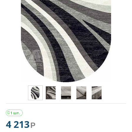
1 шт.

4 213
Р