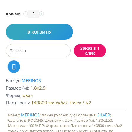
−
+
Кол-во:
В КОРЗИНУ
Заказ в 1
клик
Бренд
MERINOS
Размер (м)
1.8x2.5
Форма
овал
Плотность
140800 точек/м2
точек / м2
MERINOS
SILVER
Бренд:
; Длина рулона: 2,5; Коллекция:
;
Сделано в: РОССИЯ; Длина (м): 2.5м; Размер (м): 1.80x2.50;
Материал: 100 % PP; Форма: овал; Плотность: 140800 точек/м2
точек / м2; Высота ворса: 7.0; Основа: Джут; В комнату: во