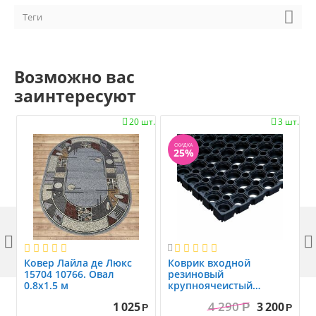
Теги
Возможно вас
заинтересуют
20 шт.
3 шт.


СКИДКА
25%



Ковер Лайла де Люкс
Коврик вxодной
15704 10766. Овал
резиновый
0.8x1.5 м
крупноячеистый
грязезащитный. размер
4 290
1 025
3 200
Р
1.0x1.5 м
Р
Р