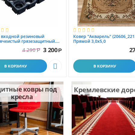
 вxодной резиновый
Ковер "Акварель" (20606_221
ячеистый грязезащитный.
Прямой 3,0х5,0
1.0x1.5 м
3 200
27
4 290
Р
Р

В КОРЗИНУ
В КОРЗИНУ
итные ковры под
Кремлевские до
кресла