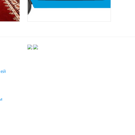
лей
м