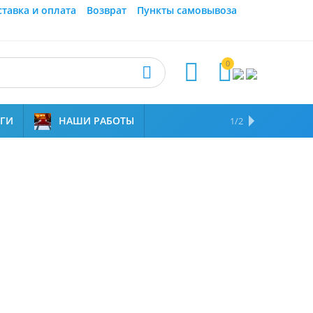
ставка и оплата
Возврат
Пункты самовывоза
0



УГИ
НАШИ РАБОТЫ
ОТЗЫВЫ
НАМ ДОВЕРЯЮТ
1/2