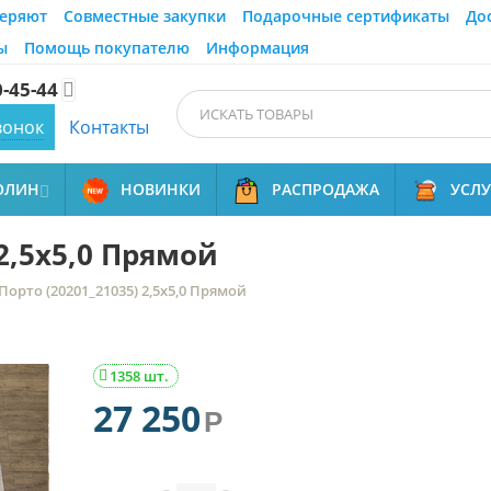
еряют
Совместные закупки
Подарочные сертификаты
До
ы
Помощь покупателю
Информация
0-45-44

вонок
Контакты
ОЛИН
НОВИНКИ
РАСПРОДАЖА
УСЛ

 2,5х5,0 Прямой
Порто (20201_21035) 2,5х5,0 Прямой
1358 шт.

27 250
Р