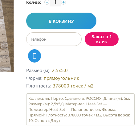
−
+
Кол-во:
В КОРЗИНУ
Заказ в 1
клик
Размер (м)
2.5x5.0
Форма
прямоугольник
Плотность
378000
точек / м2
Коллекция: Порто; Сделано в: РОССИЯ; Длина (м): 5м;
Размер (м): 2,5х5,0; Материал: Heat-Set —
Полиэстер;Heat-Set — Полипропилен; Форма:
Прямой; Плотность: 378000 точек / м2; Высота ворса:
10; Основа: Джут