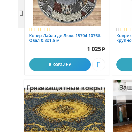


Ковер Лайла де Люкс 15704 10766.
Коврик
Овал 0.8x1.5 м
крупно
размер 
1 025
Р

В КОРЗИНУ
Грязезащитные ковры
Защ