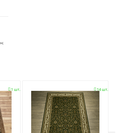
н;
1 шт.
14 шт.

