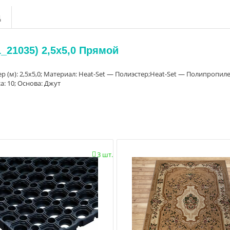
д
_21035) 2,5х5,0 Прямой
ер (м): 2,5х5,0; Материал: Heat-Set — Полиэстер;Heat-Set — Полипропиле
а: 10; Основа: Джут
3 шт.
