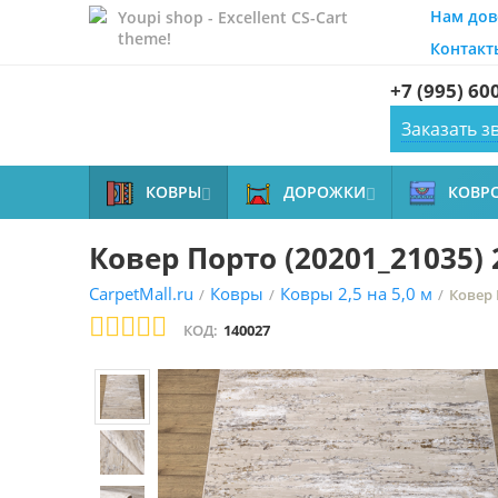
Нам дов
Youpi shop - Excellent CS-Cart
theme!
Контакт
+7 (995) 60
Заказать з
КОВРЫ
ДОРОЖКИ
КОВР


Ковер Порто (20201_21035)
CarpetMall.ru
Ковры
Ковры 2,5 на 5,0 м
/
/
/
Ковер 
КОД:
140027