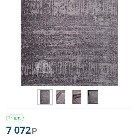
1 шт.

7 072
Р