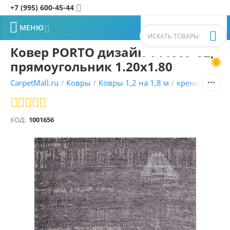
+7 (995) 600-45-44


МЕНЮ


Ковер PORTO дизайн 144607-02,
прямоугольник 1.20x1.80
0


CarpetMall.ru
Ковры
Ковры 1,2 на 1,8 м
кремовый ко
/
/
/
КОД:
1001656