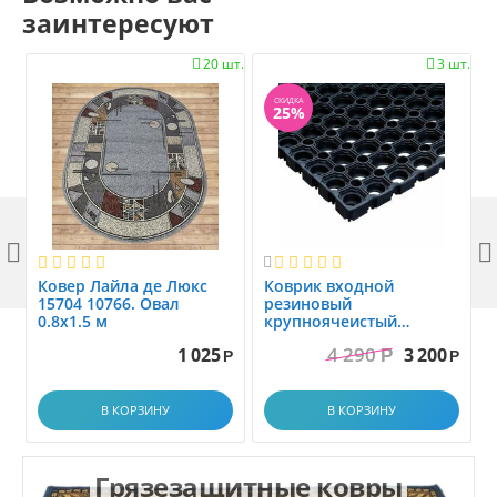
заинтересуют
20 шт.
3 шт.


СКИДКА
25%



Ковер Лайла де Люкс
Коврик вxодной
15704 10766. Овал
резиновый
0.8x1.5 м
крупноячеистый
грязезащитный. размер
4 290
1 025
3 200
Р
1.0x1.5 м
Р
Р
В КОРЗИНУ
В КОРЗИНУ
Грязезащитные ковры