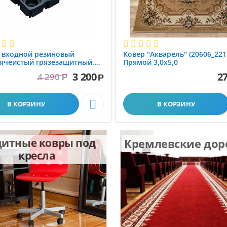
 вxодной резиновый
Ковер "Акварель" (20606_221
ячеистый грязезащитный.
Прямой 3,0х5,0
1.0x1.5 м
3 200
27
4 290
Р
Р

В КОРЗИНУ
В КОРЗИНУ
итные ковры под
Кремлевские до
кресла