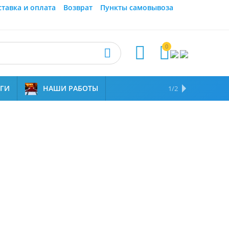
ставка и оплата
Возврат
Пункты самовывоза
0



УГИ
НАШИ РАБОТЫ
ОТЗЫВЫ
НАМ ДОВЕРЯЮТ
1/2