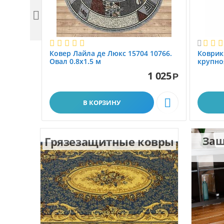


Ковер Лайла де Люкс 15704 10766.
Коврик
Овал 0.8x1.5 м
крупно
размер 
1 025
Р

В КОРЗИНУ
Грязезащитные ковры
Защ