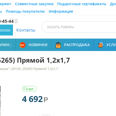
еряют
Совместные закупки
Подарочные сертификаты
До
ы
Помощь покупателю
Информация
0-45-44

вонок
Контакты
ОЛИН
НОВИНКИ
РАСПРОДАЖА
УСЛ

265) Прямой 1,2х1,7
иум" (20120_25265) Прямой 1,2х1,7
2 шт.

4 692
Р