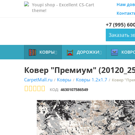
Нам дов
Youpi shop - Excellent CS-Cart
theme!
Контакт
+7 (995) 60
Заказать з
КОВРЫ
ДОРОЖКИ
КОВР


Ковер "Премиум" (20120_25
CarpetMall.ru
Ковры
Ковры 1.2x1.7
/
/
/
Ковер "Прем
КОД:
4630107586549