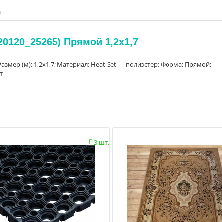
д
0120_25265) Прямой 1,2х1,7
азмер (м): 1,2х1,7; Материал: Heat-Set — полиэстер; Форма: Прямой;
т
3 шт.
