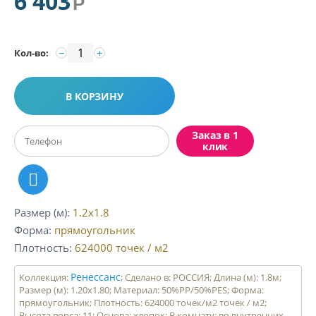
6 403
Р
−
+
Кол-во:
В КОРЗИНУ
Заказ в 1
клик
Размер (м)
1.2x1.8
Форма
прямоугольник
Плотность
624000
точек / м2
Ренессанс
Коллекция:
; Сделано в: РОССИЯ; Длина (м): 1.8м;
Размер (м): 1.20x1.80; Материал: 50%PP/50%PES; Форма:
прямоугольник; Плотность: 624000 точек/м2 точек / м2;
Высота ворса: 11; Основа: хлопок; В комнату: во внутренних