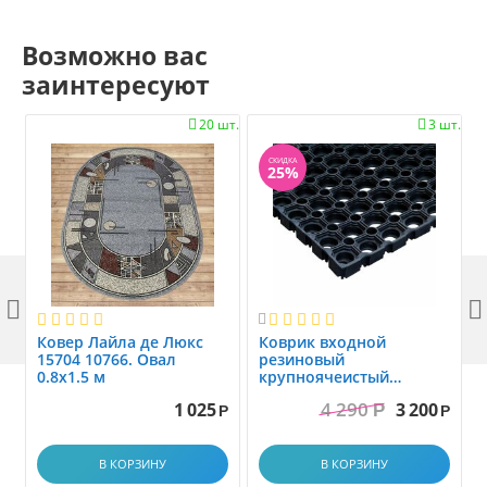
Возможно вас
заинтересуют
20 шт.
3 шт.


СКИДКА
25%



Ковер Лайла де Люкс
Коврик вxодной
15704 10766. Овал
резиновый
0.8x1.5 м
крупноячеистый
грязезащитный. размер
4 290
1 025
3 200
Р
1.0x1.5 м
Р
Р
В КОРЗИНУ
В КОРЗИНУ