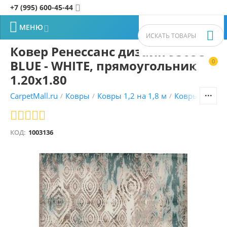
+7 (995) 600-45-44


МЕНЮ


Ковер Ренессанс дизайн 9368C
BLUE - WHITE, прямоугольник
0


1.20x1.80
CarpetMall.ru
Ковры
Ковры 1,2 на 1,8 м
Ковры Ренесс
/
/
/
КОД:
1003136