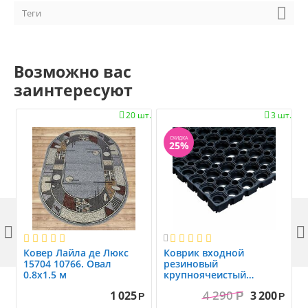
Теги
Возможно вас
заинтересуют
20 шт.
3 шт.


СКИДКА
25%



Ковер Лайла де Люкс
Коврик вxодной
15704 10766. Овал
резиновый
0.8x1.5 м
крупноячеистый
грязезащитный. размер
4 290
1 025
3 200
Р
1.0x1.5 м
Р
Р