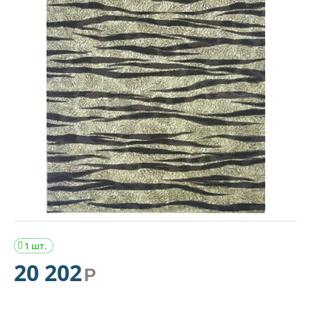
1 шт.

20 202
Р