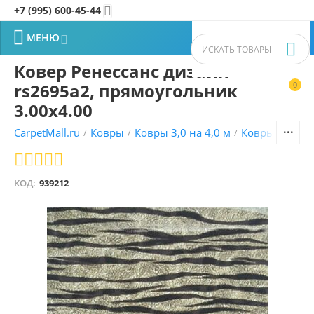
+7 (995) 600-45-44


МЕНЮ


Ковер Ренессанс дизайн
rs2695a2, прямоугольник
0


3.00x4.00
CarpetMall.ru
Ковры
Ковры 3,0 на 4,0 м
Ковры VITEBS
/
/
/
КОД:
939212