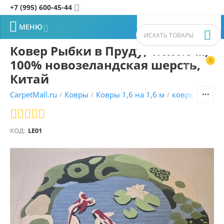
+7 (995) 600-45-44


МЕНЮ


Ковер Рыбки в Пруду, 1.6x1.6 м,
100% новозеландская шерсть,
0


Китай
CarpetMall.ru
Ковры
Ковры 1,6 на 1,6 м
ковры Молда
/
/
/
КОД:
LE01