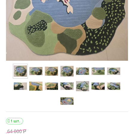
1 шт.

64 000
Р