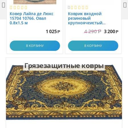



Ковер Лайла де Люкс
Коврик вxодной
15704 10766. Овал
резиновый
0.8x1.5 м
крупноячеистый
грязезащитный. размер
4 290
1 025
3 200
Р
1.0x1.5 м
Р
Р
В КОРЗИНУ
В КОРЗИНУ
Грязезащитные ковры