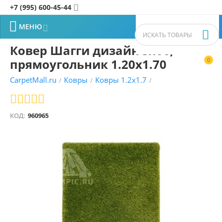
+7 (995) 600-45-44


МЕНЮ


Ковер Шагги дизайн sh06,
прямоугольник 1.20x1.70
0


CarpetMall.ru
Ковры
Ковры 1.2x1.7
/
/
/
КОД:
960965