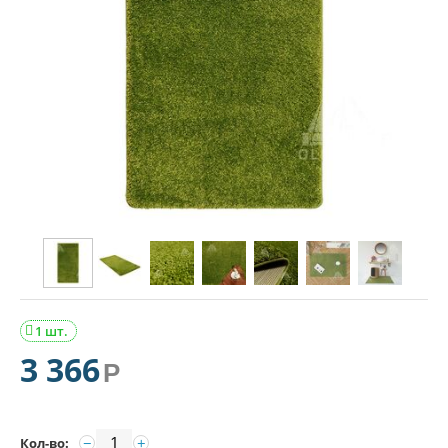
1 шт.

3 366
Р
−
+
Кол-во: