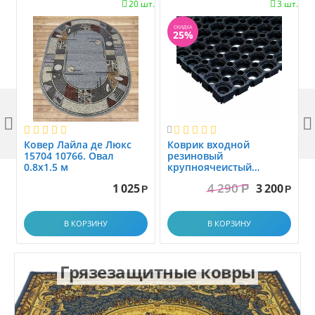
20 шт.
3 шт.


СКИДКА
25%



Ковер Лайла де Люкс
Коврик вxодной
15704 10766. Овал
резиновый
0.8x1.5 м
крупноячеистый
грязезащитный. размер
4 290
1 025
3 200
Р
1.0x1.5 м
Р
Р
В КОРЗИНУ
В КОРЗИНУ
Грязезащитные ковры