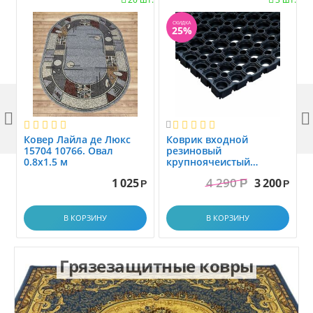
СКИДКА
25%



Ковер Лайла де Люкс
Коврик вxодной
15704 10766. Овал
резиновый
0.8x1.5 м
крупноячеистый
грязезащитный. размер
4 290
1 025
3 200
Р
1.0x1.5 м
Р
Р
В КОРЗИНУ
В КОРЗИНУ
Грязезащитные ковры