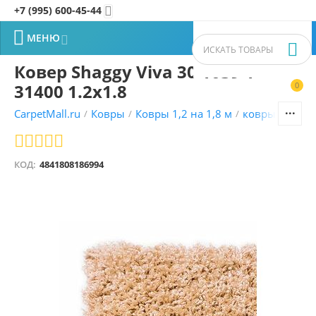
+7 (995) 600-45-44


МЕНЮ


Ковер Shaggy Viva 30 1039 1
31400 1.2x1.8
0


CarpetMall.ru
Ковры
Ковры 1,2 на 1,8 м
ковры Молда
/
/
/
КОД:
4841808186994