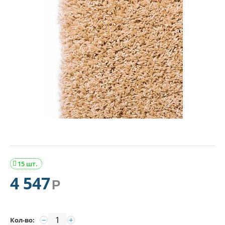
15 шт.

4 547
Р
−
+
Кол-во: