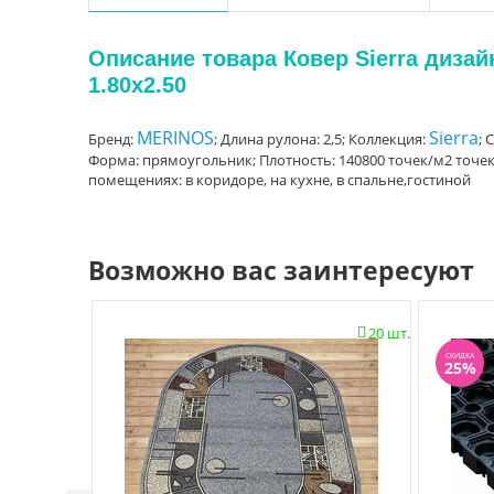
Описание товара Ковер Sierra диза
1.80x2.50
MERINOS
Sierra
Бренд:
; Длина рулона: 2,5; Коллекция:
; 
Форма: прямоугольник; Плотность: 140800 точек/м2 точек /
помещениях: в коридоре, на кухне, в спальне,гостиной
Возможно вас заинтересуют
20 шт.

СКИДКА
25%