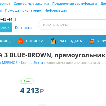
еряют
Совместные закупки
Подарочные сертификаты
До
ы
Помощь покупателю
Информация
0-45-44

вонок
Контакты
ОЛИН
НОВИНКИ
РАСПРОДАЖА
УСЛ

A 3 BLUE-BROWN, прямоугольник 
ы MERINOS
Ковры Sierra
/
/
Ковер Sierra дизайн ALBINA 3 BLUE-B
1 шт.

4 213
Р