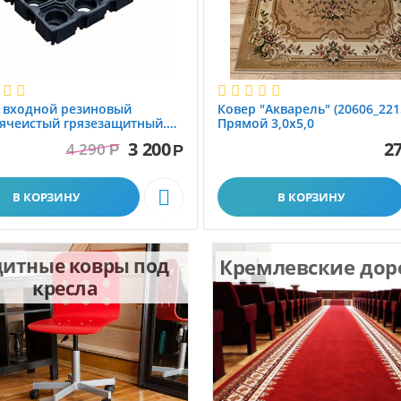
 вxодной резиновый
Ковер "Акварель" (20606_221
ячеистый грязезащитный.
Прямой 3,0х5,0
1.0x1.5 м
3 200
27
4 290
Р
Р

В КОРЗИНУ
В КОРЗИНУ
итные ковры под
Кремлевские до
кресла