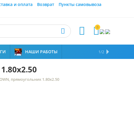
ставка и оплата
Возврат
Пункты самовывоза
0



УГИ
НАШИ РАБОТЫ
ОТЗЫВЫ
НАМ ДОВЕРЯЮТ
1/2
1.80x2.50
ROWN, прямоугольник 1.80x2.50