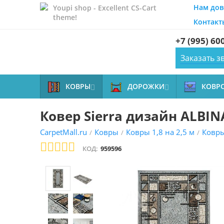
Нам дов
Youpi shop - Excellent CS-Cart
theme!
Контакт
+7 (995) 60
Заказать з
КОВРЫ
ДОРОЖКИ
КОВР


Ковер Sierra дизайн ALBIN
CarpetMall.ru
Ковры
Ковры 1,8 на 2,5 м
Ковр
/
/
/
КОД:
959596