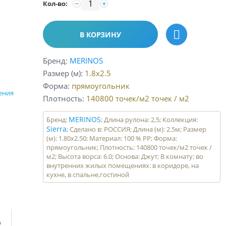
−
+
Кол-во:
В КОРЗИНУ
Бренд
MERINOS
Размер (м)
1.8x2.5
Форма
прямоугольник
ения
Плотность
140800 точек/м2
точек / м2
MERINOS
Бренд:
; Длина рулона: 2,5; Коллекция:
Sierra
; Сделано в: РОССИЯ; Длина (м): 2.5м; Размер
(м): 1.80x2.50; Материал: 100 % PP; Форма:
прямоугольник; Плотность: 140800 точек/м2 точек /
м2; Высота ворса: 6.0; Основа: Джут; В комнату: во
внутренних жилых помещениях: в коридоре, на
кухне, в спальне,гостиной
д