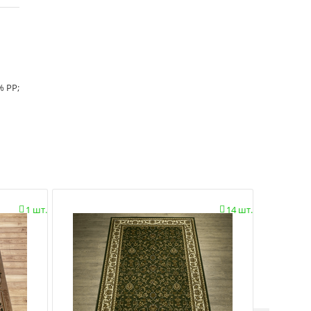
% PP;
1 шт.
14 шт.

