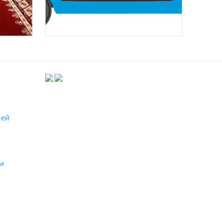
лей
м