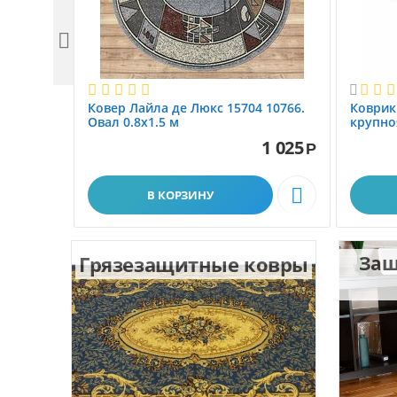


Ковер Лайла де Люкс 15704 10766.
Коврик
Овал 0.8x1.5 м
крупно
размер 
1 025
Р

В КОРЗИНУ
Грязезащитные ковры
Защ