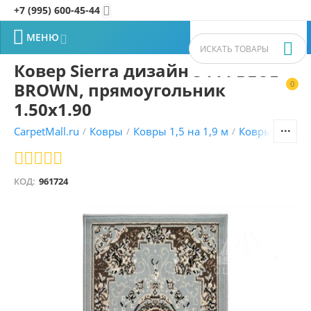
+7 (995) 600-45-44


МЕНЮ


Ковер Sierra дизайн 5444 BLUE-
BROWN, прямоугольник
0


1.50x1.90
CarpetMall.ru
Ковры
Ковры 1,5 на 1,9 м
Ковры MERIN
/
/
/
КОД:
961724