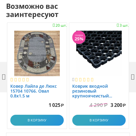
Возможно вас
заинтересуют
20 шт.
3 шт.


СКИДКА
25%



Ковер Лайла де Люкс
Коврик вxодной
15704 10766. Овал
резиновый
0.8x1.5 м
крупноячеистый
грязезащитный. размер
4 290
1 025
3 200
Р
1.0x1.5 м
Р
Р
В КОРЗИНУ
В КОРЗИНУ