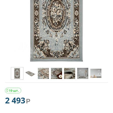
19 шт.

2 493
Р