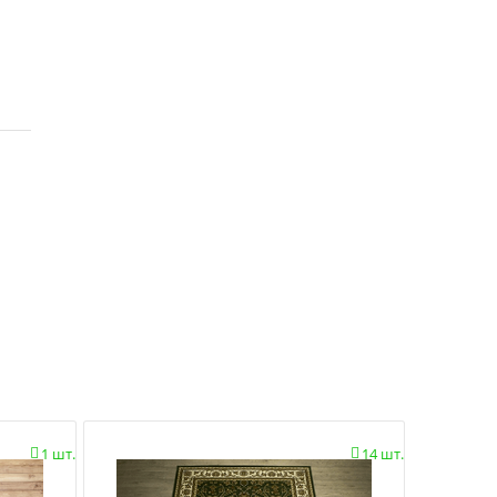
1 шт.
14 шт.

