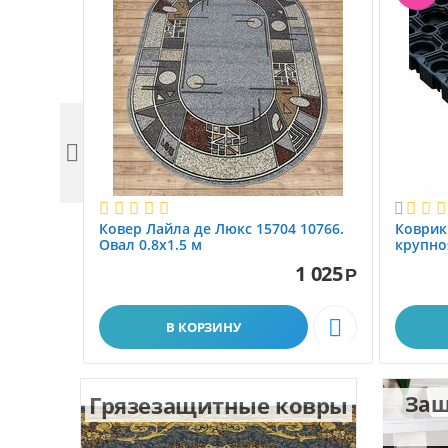


Ковер Лайла де Люкс 15704 10766.
Коврик
Овал 0.8x1.5 м
крупно
размер 
1 025
Р

В КОРЗИНУ
Грязезащитные ковры
Защ