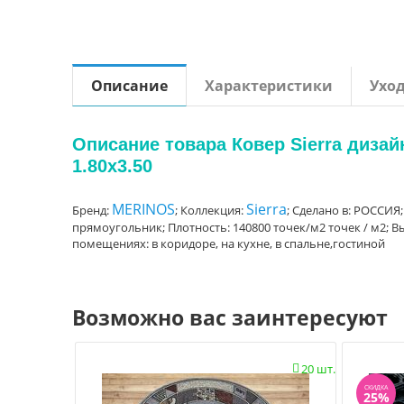
Описание
Характеристики
Ухо
Описание товара Ковер Sierra диза
1.80x3.50
MERINOS
Sierra
Бренд:
; Коллекция:
; Сделано в: РОССИЯ;
прямоугольник; Плотность: 140800 точек/м2 точек / м2; Вы
помещениях: в коридоре, на кухне, в спальне,гостиной
Возможно вас заинтересуют
20 шт.

СКИДКА
25%