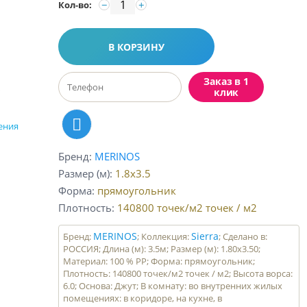
−
+
Кол-во:
В КОРЗИНУ
Заказ в 1
клик
ения
Бренд
MERINOS
Размер (м)
1.8x3.5
Форма
прямоугольник
Плотность
140800 точек/м2
точек / м2
MERINOS
Sierra
Бренд:
; Коллекция:
; Сделано в:
РОССИЯ; Длина (м): 3.5м; Размер (м): 1.80x3.50;
Материал: 100 % PP; Форма: прямоугольник;
Плотность: 140800 точек/м2 точек / м2; Высота ворса:
6.0; Основа: Джут; В комнату: во внутренних жилых
помещениях: в коридоре, на кухне, в