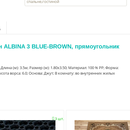
спальне,гостиной
д
йн ALBINA 3 BLUE-BROWN, прямоугольник
 Длина (м): 3.5м; Размер (м): 1.80x3.50; Материал: 100 % PP; Форма:
сота ворса: 6.0; Основа: Джут; В комнату: во внутренних жилых
3 шт.
