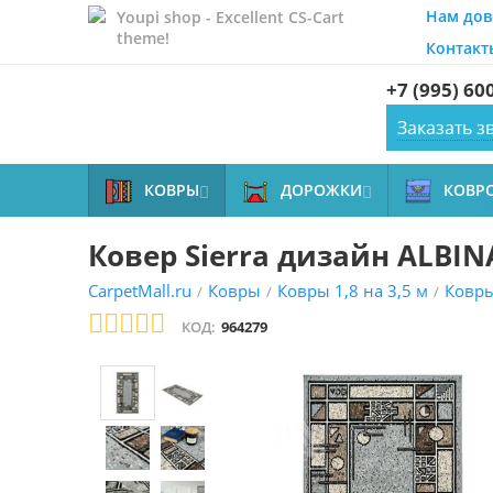
Нам дов
Youpi shop - Excellent CS-Cart
theme!
Контакт
+7 (995) 60
Заказать з
КОВРЫ
ДОРОЖКИ
КОВР


Ковер Sierra дизайн ALBIN
CarpetMall.ru
Ковры
Ковры 1,8 на 3,5 м
Ковр
/
/
/
КОД:
964279