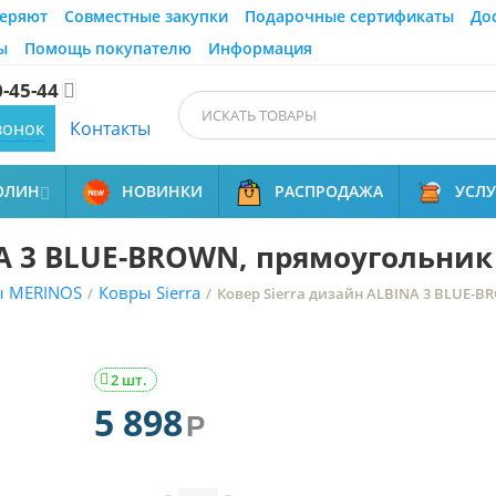
еряют
Совместные закупки
Подарочные сертификаты
До
ы
Помощь покупателю
Информация
0-45-44

вонок
Контакты
ОЛИН
НОВИНКИ
РАСПРОДАЖА
УСЛ

A 3 BLUE-BROWN, прямоугольник 
ы MERINOS
Ковры Sierra
/
/
Ковер Sierra дизайн ALBINA 3 BLUE-B
2 шт.

5 898
Р