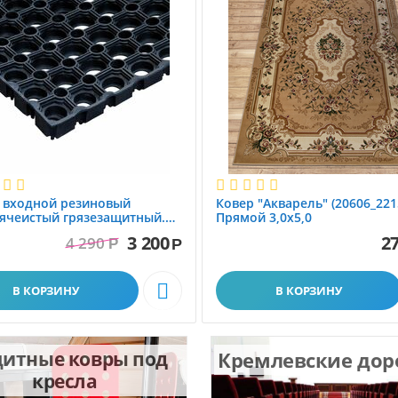
 вxодной резиновый
Ковер "Акварель" (20606_221
ячеистый грязезащитный.
Прямой 3,0х5,0
1.0x1.5 м
3 200
27
4 290
Р
Р

В КОРЗИНУ
В КОРЗИНУ
итные ковры под
Кремлевские до
кресла