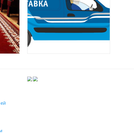
лей
м