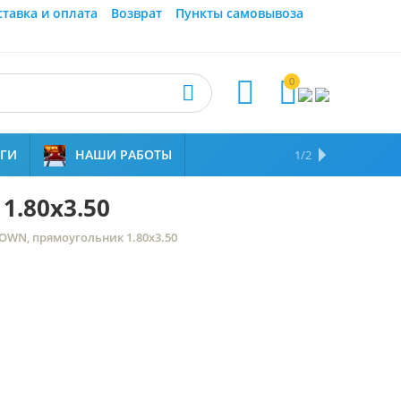
ставка и оплата
Возврат
Пункты самовывоза
0



УГИ
НАШИ РАБОТЫ
ОТЗЫВЫ
НАМ ДОВЕРЯЮТ
1/2
1.80x3.50
ROWN, прямоугольник 1.80x3.50