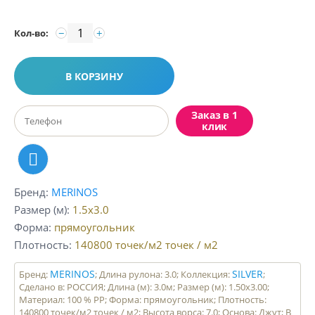
−
+
Кол-во:
В КОРЗИНУ
Заказ в 1
клик
Бренд
MERINOS
Размер (м)
1.5x3.0
Форма
прямоугольник
Плотность
140800 точек/м2
точек / м2
MERINOS
SILVER
Бренд:
; Длина рулона: 3.0; Коллекция:
;
Сделано в: РОССИЯ; Длина (м): 3.0м; Размер (м): 1.50x3.00;
Материал: 100 % PP; Форма: прямоугольник; Плотность:
140800 точек/м2 точек / м2; Высота ворса: 7.0; Основа: Джут; В