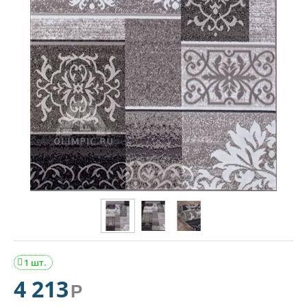
1 шт.

4 213
Р