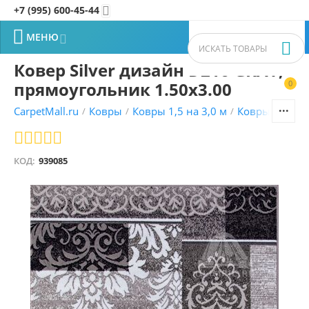
+7 (995) 600-45-44


МЕНЮ


Ковер Silver дизайн D216 GRAY,
прямоугольник 1.50x3.00
0


CarpetMall.ru
Ковры
Ковры 1,5 на 3,0 м
Ковры MERIN
/
/
/
КОД:
939085