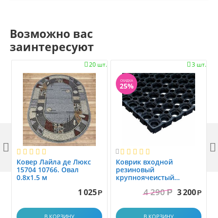
Возможно вас
заинтересуют
20 шт.
3 шт.


СКИДКА
25%



Ковер Лайла де Люкс
Коврик вxодной
15704 10766. Овал
резиновый
0.8x1.5 м
крупноячеистый
грязезащитный. размер
4 290
1 025
3 200
Р
1.0x1.5 м
Р
Р
В КОРЗИНУ
В КОРЗИНУ