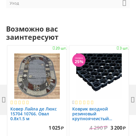
Уход
Возможно вас
заинтересуют
20 шт.
3 шт.


СКИДКА
25%



Ковер Лайла де Люкс
Коврик вxодной
15704 10766. Овал
резиновый
0.8x1.5 м
крупноячеистый
грязезащитный. размер
4 290
1 025
3 200
Р
1.0x1.5 м
Р
Р