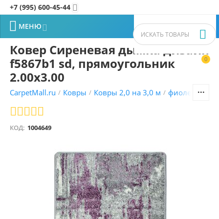
+7 (995) 600-45-44


МЕНЮ


Ковер Сиреневая дымка дизайн
f5867b1 sd, прямоугольник
0


2.00x3.00
CarpetMall.ru
Ковры
Ковры 2,0 на 3,0 м
фиолетовый 
/
/
/
КОД:
1004649