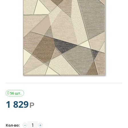
56 шт.

1 829
Р
−
+
Кол-во: