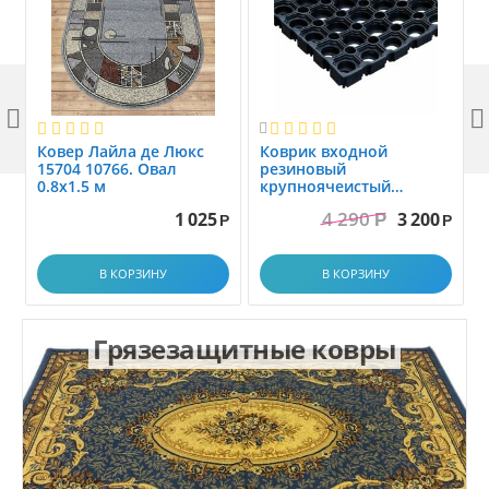



Ковер Лайла де Люкс
Коврик вxодной
15704 10766. Овал
резиновый
0.8x1.5 м
крупноячеистый
грязезащитный. размер
4 290
1 025
3 200
Р
1.0x1.5 м
Р
Р
В КОРЗИНУ
В КОРЗИНУ
Грязезащитные ковры