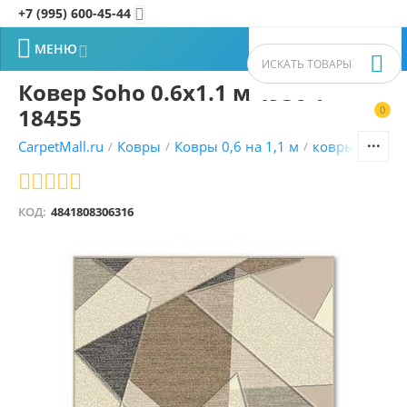
+7 (995) 600-45-44


МЕНЮ


Ковер Soho 0.6x1.1 м 4936 1
18455
0


CarpetMall.ru
Ковры
Ковры 0,6 на 1,1 м
ковры Молда
/
/
/
КОД:
4841808306316