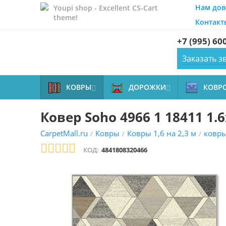
Нам дов
Youpi shop - Excellent CS-Cart
theme!
Контакт
+7 (995) 60
Заказать з
КОВРЫ
ДОРОЖКИ
КОВР


Ковер Soho 4966 1 18411 1.6
CarpetMall.ru
Ковры
Ковры 1,6 на 2,3 м
ковр
/
/
/
КОД:
4841808320466