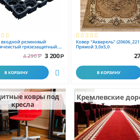
 вxодной резиновый
Ковер "Акварель" (20606_221
ячеистый грязезащитный.
Прямой 3,0х5,0
1.0x1.5 м
3 200
27
4 290
Р
Р

В КОРЗИНУ
В КОРЗИНУ
итные ковры под
Кремлевские до
кресла