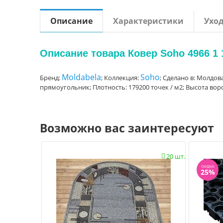
Описание
Характеристики
Ухо
Описание товара Ковер Soho 4966 1 1
Moldabela
Soho
Бренд:
; Коллекция:
; Сделано в: Молдова
прямоугольник; Плотность: 179200 точек / м2; Высота ворс
Возможно вас заинтересуют
20 шт.

СКИДКА
25%