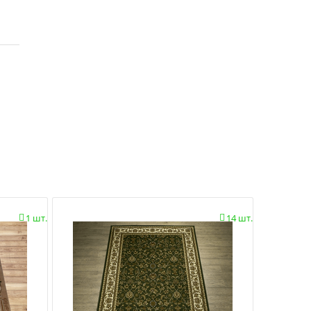
1 шт.
14 шт.

