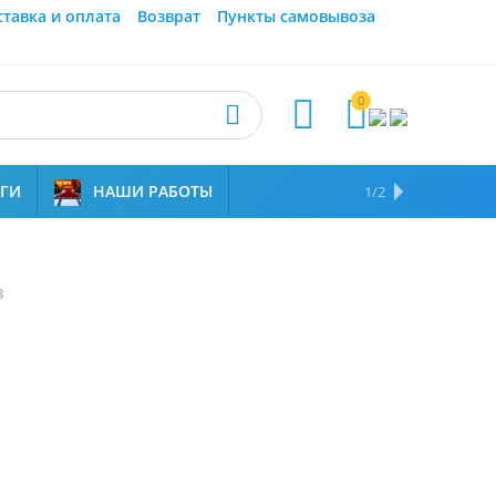
ставка и оплата
Возврат
Пункты самовывоза
0



УГИ
НАШИ РАБОТЫ
ОТЗЫВЫ
НАМ ДОВЕРЯЮТ
1/2
3