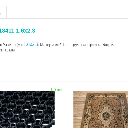
д
8411 1.6x2.3
1.6x2.3
; Размер (м):
; Материал: Frise — ручная стрижка; Форма:
а: 13 мм
3 шт.
