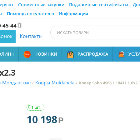
еряют
Совместные закупки
Подарочные сертификаты
До
ы
Помощь покупателю
Информация
0-45-44

вонок
Контакты
ОЛИН
НОВИНКИ
РАСПРОДАЖА
УСЛ

x2.3
ы Молдавские
Ковры Moldabela
/
/
Ковер Soho 4966 1 18411 1.6x2.
1 шт.

10 198
Р