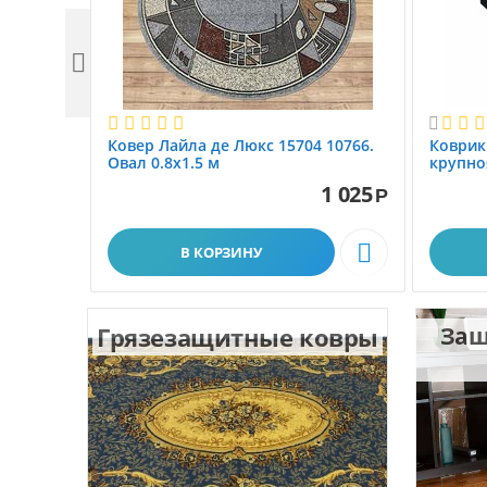


Ковер Лайла де Люкс 15704 10766.
Коврик
Овал 0.8x1.5 м
крупно
размер 
1 025
Р

В КОРЗИНУ
Грязезащитные ковры
Защ