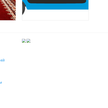
лей
м