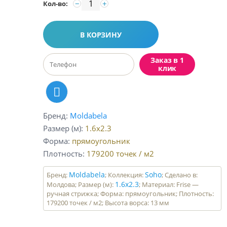
−
+
Кол-во:
В КОРЗИНУ
Заказ в 1
клик
Бренд
Moldabela
Размер (м)
1.6x2.3
Форма
прямоугольник
Плотность
179200
точек / м2
Moldabela
Soho
Бренд:
; Коллекция:
; Сделано в:
1.6x2.3
Молдова; Размер (м):
; Материал: Frise —
ручная стрижка; Форма: прямоугольник; Плотность:
179200 точек / м2; Высота ворса: 13 мм