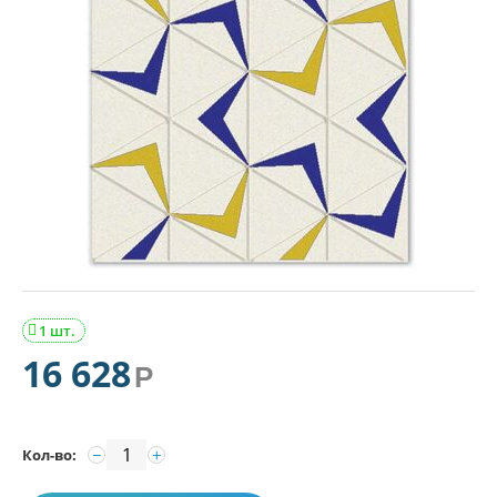
1 шт.

16 628
Р
−
+
Кол-во: