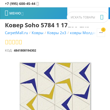
+7 (995) 600-45-44


МЕНЮ


Ковер Soho 5784 1 17233 2x3
0


CarpetMall.ru
Ковры
Ковры 2x3
ковры Молдавские
/
/
/
/
КОД:
4841808194302