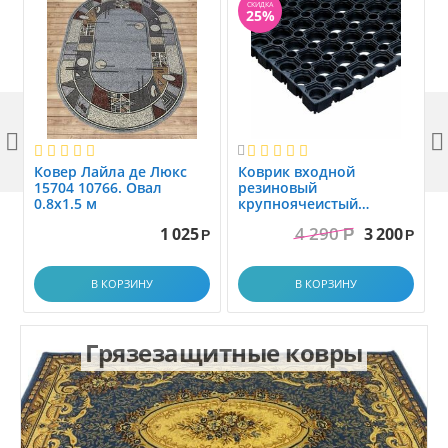
СКИДКА
25%



Ковер Лайла де Люкс
Коврик вxодной
15704 10766. Овал
резиновый
0.8x1.5 м
крупноячеистый
грязезащитный. размер
4 290
1 025
3 200
Р
1.0x1.5 м
Р
Р
В КОРЗИНУ
В КОРЗИНУ
Грязезащитные ковры