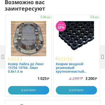
Возможно вас
заинтересуют
20 шт.
3 шт.


СКИДКА
25%



Ковер Лайла де Люкс
Коврик вxодной
15704 10766. Овал
резиновый
0.8x1.5 м
крупноячеистый
грязезащитный. размер
4 290
1 025
3 200
Р
1.0x1.5 м
Р
Р
В КОРЗИНУ
В КОРЗИНУ