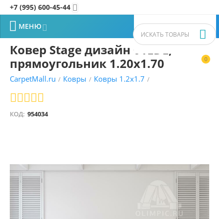
+7 (995) 600-45-44


МЕНЮ


Ковер Stage дизайн 01EDE,
прямоугольник 1.20x1.70
0


CarpetMall.ru
Ковры
Ковры 1.2x1.7
/
/
/
КОД:
954034