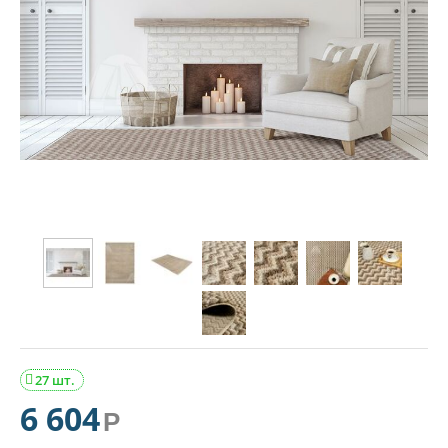
27 шт.

6 604
Р