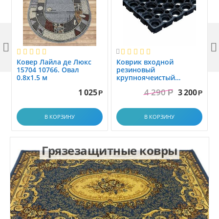



Ковер Лайла де Люкс
Коврик вxодной
15704 10766. Овал
резиновый
0.8x1.5 м
крупноячеистый
грязезащитный. размер
4 290
1 025
3 200
Р
1.0x1.5 м
Р
Р
В КОРЗИНУ
В КОРЗИНУ
Грязезащитные ковры