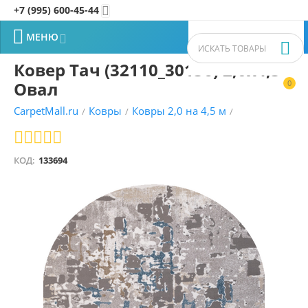
+7 (995) 600-45-44


МЕНЮ


Ковер Тач (32110_30156) 2,0х4,5
Овал
0


CarpetMall.ru
Ковры
Ковры 2,0 на 4,5 м
/
/
/
КОД:
133694